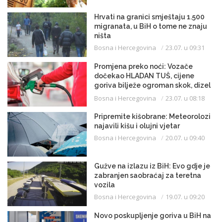
Hrvati na granici smještaju 1.500
migranata, u BiH o tome ne znaju
ništa
Bosna i Hercegovina
23.07. u 09:31
Promjena preko noći: Vozače
dočekao HLADAN TUŠ, cijene
goriva bilježe ogroman skok, dizel
uveliko prešao 3,20 KM
Bosna i Hercegovina
23.07. u 08:18
Pripremite kišobrane: Meteorolozi
najavili kišu i olujni vjetar
Bosna i Hercegovina
20.07. u 09:40
Gužve na izlazu iz BiH: Evo gdje je
zabranjen saobraćaj za teretna
vozila
Bosna i Hercegovina
19.07. u 09:20
Novo poskupljenje goriva u BiH na