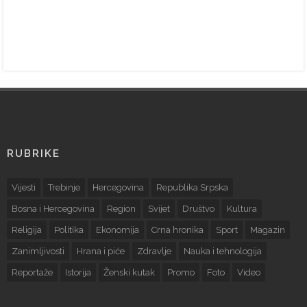
RUBRIKE
Vijesti
Trebinje
Hercegovina
Republika Srpska
Bosna i Hercegovina
Region
Svijet
Društvo
Kultura
Religija
Politika
Ekonomija
Crna hronika
Sport
Magazin
Zanimljivosti
Hrana i piće
Zdravlje
Nauka i tehnologija
Reportaže
Istorija
Ženski kutak
Promo
Foto
Video