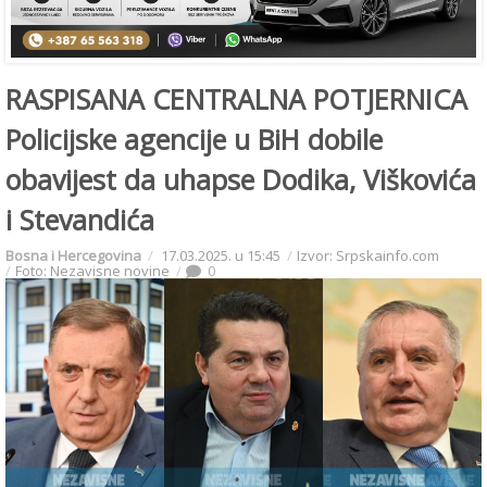
RASPISANA CENTRALNA POTJERNICA
Policijske agencije u BiH dobile
obavijest da uhapse Dodika, Viškovića
i Stevandića
Bosna i Hercegovina
17.03.2025. u 15:45
Izvor: Srpskainfo.com
Foto: Nezavisne novine
0