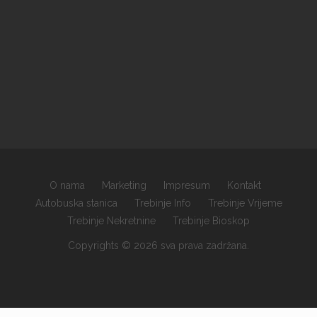
O nama
Marketing
Impresum
Kontakt
Autobuska stanica
Trebinje Info
Trebinje Vrijeme
Trebinje Nekretnine
Trebinje Bioskop
Copyrights © 2026 sva prava zadržana.
×