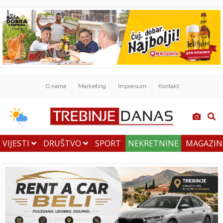
O nama
Marketing
Impresum
Kontakt
VIJESTI
DRUŠTVO
SPORT
NEKRETNINE
MAGAZI