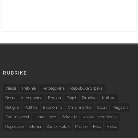
RUBRIKE
Vijesti
Trebinje
Hercegovina
Republika Srpska
Bosna i Hercegovina
Region
Svijet
Društvo
Kultura
Religija
Politika
Ekonomija
Crna hronika
Sport
Magazin
Zanimljivosti
Hrana i piće
Zdravlje
Nauka i tehnologija
Reportaže
Istorija
Ženski kutak
Promo
Foto
Video