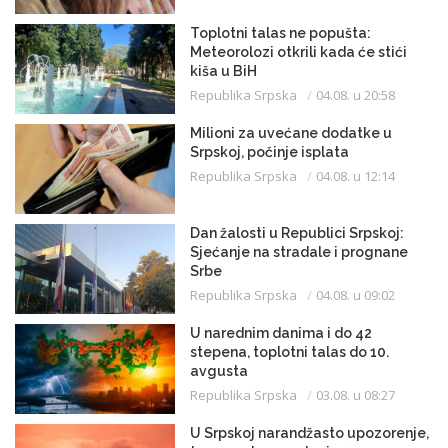
Toplotni talas ne popušta:
Meteorolozi otkrili kada će stići
kiša u BiH
Republika Srpska
04.08. u 20:58
Milioni za uvećane dodatke u
Srpskoj, počinje isplata
Republika Srpska
04.08. u 12:14
Dan žalosti u Republici Srpskoj:
Sjećanje na stradale i prognane
Srbe
Republika Srpska
04.08. u 09:02
U narednim danima i do 42
stepena, toplotni talas do 10.
avgusta
Republika Srpska
03.08. u 08:27
U Srpskoj narandžasto upozorenje,