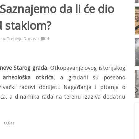
: Saznajemo da li će dio
d staklom?
oto: Trebinje Danas
4
bnove Starog grada
. Otkopavanje ovog istorijskog
 arheološka otkrića
, a građani su posebno
živački radovi donijeti. Nagađanja i pitanja o
šća, a dinamika rada na terenu izaziva dodatnu
Oglas