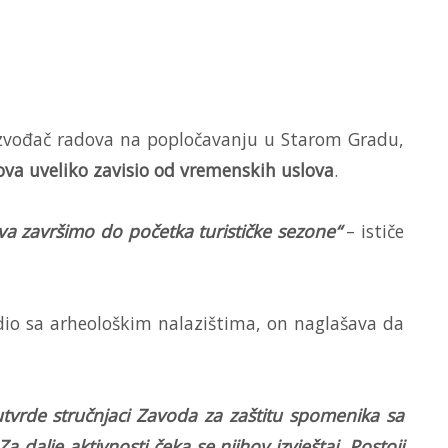
 izvođač radova na popločavanju u Starom Gradu,
va uveliko zavisio od vremenskih uslova
.
a završimo do početka turističke sezone“
– ističe
 dio sa arheološkim nalazištima, on naglašava da
utvrde stručnjaci Zavoda za zaštitu spomenika sa
dalje aktivnosti čeka se njihov izvještaj. Postoji