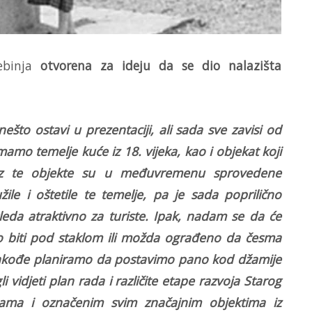
ebinja
otvorena za ideju da se dio nalazišta
ešto ostavi u prezentaciji, ali sada sve zavisi od
 Imamo temelje kuće iz 18. vijeka, kao i objekat koji
 Kroz te objekte su u međuvremenu sprovedene
užile i oštetile te temelje, pa je sada poprilično
leda atraktivno za turiste. Ipak, nadam se da će
što biti pod staklom ili možda ograđeno da česma
. Takođe planiramo da postavimo pano kod džamije
li vidjeti plan rada i različite etape razvoja Starog
ojama i označenim svim značajnim objektima iz