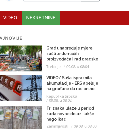
VIDEO
NEKRETNINE
AJNOVIJE
Grad unapređuje mjere
zaštite domaćih
proizvođača i rad gradske
pijace
Trebinje
09.08. u 08:04
VIDEO/ Suša ispraznila
akumulacije - ERS apeluje
na građane da racionlno
troše struju
Republika Srpska
09.08. u 08:02
Tri znaka ulaze u period
kada novac dolazi lakše
nego ikad
Zanimljivosti
09.08. u 08:00