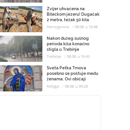
Zvijer uhvaćena na
Bilećkom jezeru! Dugačak
2 metra, težak 50 kila
Hercegovina
08.08. u 16:48
Nakon dužeg sušnog
perioda kiša konačno
stigla u Trebinje
Trebinje
08.08. u 16:43
Sveta Petka Trnova
posebno se poštuje među
ženama: Ovi običaji
vijekovima se čuvaju
Religija
08.08. u 09:28