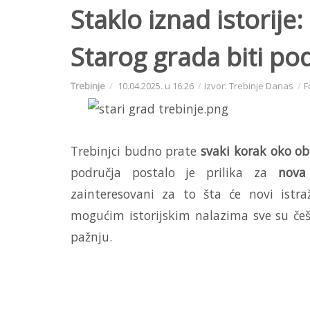
Staklo iznad istorije
Starog grada biti po
Trebinje
10.04.2025. u 16:26
Izvor: Trebinje Danas
F
Trebinjci budno prate
svaki korak oko o
područja postalo je prilika za
nova
zainteresovani za to šta će novi istra
mogućim istorijskim nalazima sve su če
pažnju.