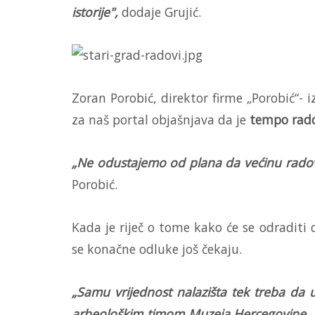
istorije",
dodaje Grujić.
Zoran Porobić, direktor firme „Porobić“-
za naš portal objašnjava da je
tempo rado
„Ne odustajemo od plana da većinu radov
Porobić.
Kada je riječ o tome kako će se odraditi
se konačne odluke još čekaju.
„Samu vrijednost nalazišta tek treba da 
arheološkim timom Muzeja Hercegovine. Za 