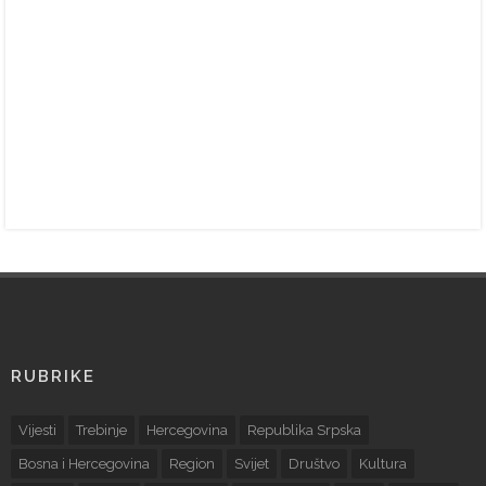
RUBRIKE
Vijesti
Trebinje
Hercegovina
Republika Srpska
Bosna i Hercegovina
Region
Svijet
Društvo
Kultura