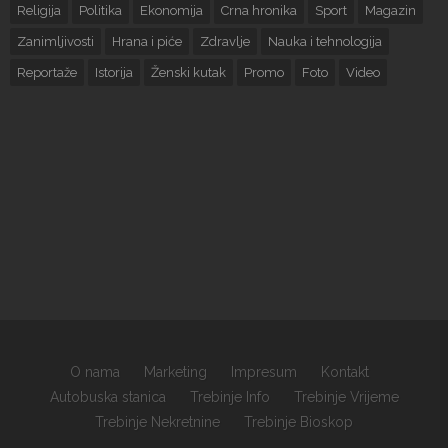
Religija
Politika
Ekonomija
Crna hronika
Sport
Magazin
Zanimljivosti
Hrana i piće
Zdravlje
Nauka i tehnologija
Reportaže
Istorija
Ženski kutak
Promo
Foto
Video
O nama
Marketing
Impresum
Kontakt
Autobuska stanica
Trebinje Info
Trebinje Vrijeme
Trebinje Nekretnine
Trebinje Bioskop