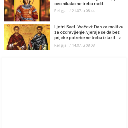
ovo nikako ne treba raditi
Religija
21.07. u 08:44
Ljetni Sveti Vračevi: Dan za molitvu
za ozdravljenje, vjeruje se da bez
prijeke potrebe ne treba izlaziti iz
kuće
Religija
14.07. u 08:08