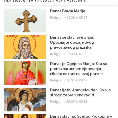
NAJNOVIJE U OVOJ KATEGORIJI
Danas Blaga Marija
Religija
04.08. u 08:27
Danas se slavi Sveti Ilija:
Upoznajte običaje ovog
pravoslavnog praznika
Religija
02.08. u 07:09
Danas je Ognjena Marija: Šta se,
prema narodnom vjerovanju,
nikako ne radi na ovaj praznik
Religija
30.07. u 08:47
Danas ljetni Aranđelovdan: Ovo je
strogo zabranjeno raditi
Religija
26.07. u 09:32
Danas slavimo Svetog Prokopija –