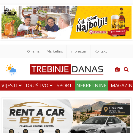
O nama
Marketing
Impresum
Kontakt
VIJESTI
DRUŠTVO
SPORT
NEKRETNINE
MAGAZI