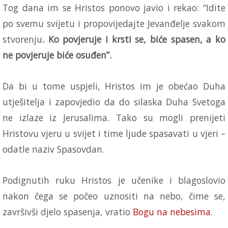
Tog dana im se Hristos ponovo javio i rekao: “Idite
po svemu svijetu i propovijedajte Jevanđelje svakom
stvorenju
. Ko povjeruje i krsti se, biće spasen, a ko
ne povjeruje biće osuđen”.
Da bi u tome uspjeli, Hristos im je obećao Duha
utješitelja i zapovjedio da do silaska Duha Svetoga
ne izlaze iz Jerusalima. Tako su mogli prenijeti
Hristovu vjeru u svijet i time ljude spasavati u vjeri –
odatle naziv Spasovdan.
Podignutih ruku Hristos je učenike i blagoslovio
nakon čega se počeo uznositi na nebo, čime se,
završivši djelo spasenja, vratio
Bogu na nebesima
.