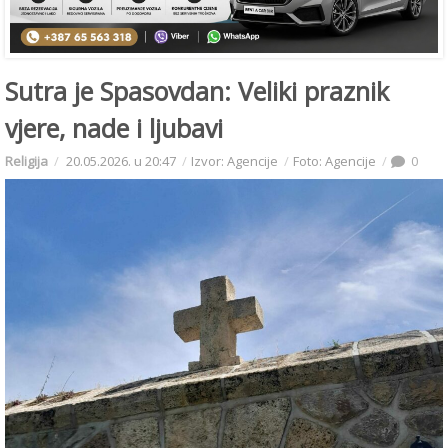
Sutra je Spasovdan: Veliki praznik
vjere, nade i ljubavi
Religija
20.05.2026. u 20:47
Izvor: Agencije
Foto: Agencije
0