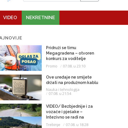
VIDEO
NEKRETNINE
AJNOVIJE
Pridruži se timu
Megagradena – otvoren
konkurs za voditelje
gradilišta
Promo
07.08. u 23:10
Ove uređaje ne smijete
držati na produžnom kablu
Nauka i tehnologija
07.08. u 21:54
VIDEO/ Bezbjednije i za
vozače i pješake –
Intezivno se radi na
proširenju saobraćajnice
Trebinje
07.08. u 18:28