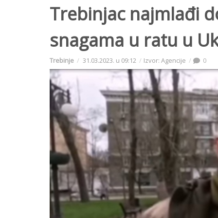
Trebinjac najmlađi d
snagama u ratu u Ukr
Trebinje
31.03.2023. u 09:12
Izvor: Agencije
0