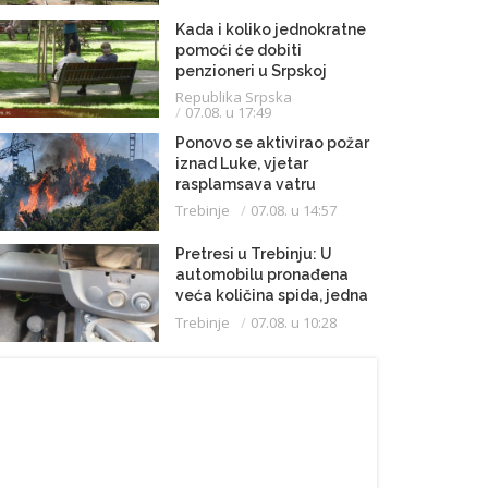
Kada i koliko jednokratne
pomoći će dobiti
penzioneri u Srpskoj
Republika Srpska
07.08. u 17:49
Ponovo se aktivirao požar
iznad Luke, vjetar
rasplamsava vatru
Trebinje
07.08. u 14:57
Pretresi u Trebinju: U
automobilu pronađena
veća količina spida, jedna
osoba uhapšena
Trebinje
07.08. u 10:28