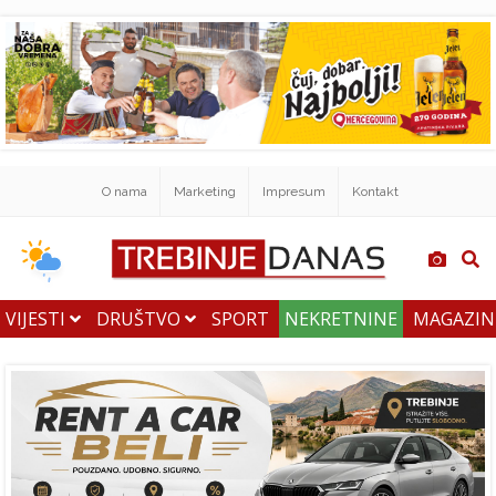
O nama
Marketing
Impresum
Kontakt
VIJESTI
DRUŠTVO
SPORT
NEKRETNINE
MAGAZI