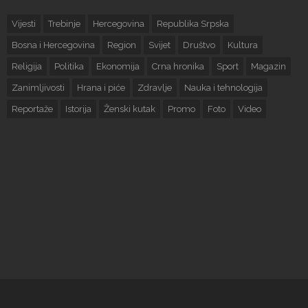
Vijesti
Trebinje
Hercegovina
Republika Srpska
Bosna i Hercegovina
Region
Svijet
Društvo
Kultura
Religija
Politika
Ekonomija
Crna hronika
Sport
Magazin
Zanimljivosti
Hrana i piće
Zdravlje
Nauka i tehnologija
Reportaže
Istorija
Ženski kutak
Promo
Foto
Video