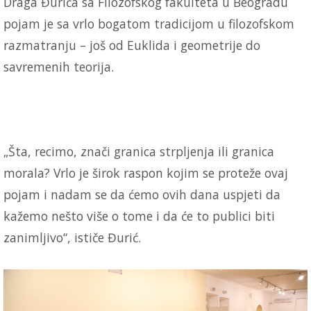
Draga Đurića sa Filozofskog fakulteta u Beogradu
pojam je sa vrlo bogatom tradicijom u filozofskom
razmatranju – još od Euklida i geometrije do
savremenih teorija.
„Šta, recimo, znači granica strpljenja ili granica
morala? Vrlo je širok raspon kojim se proteže ovaj
pojam i nadam se da ćemo ovih dana uspjeti da
kažemo nešto više o tome i da će to publici biti
zanimljivo“, ističe Đurić.