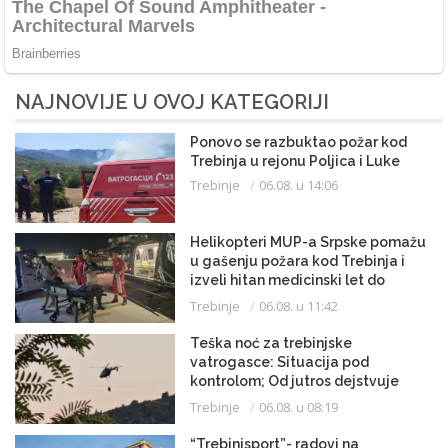
NAJNOVIJE U OVOJ KATEGORIJI
Ponovo se razbuktao požar kod
Trebinja u rejonu Poljica i Luke
Trebinje
06.08. u 14:06
Helikopteri MUP-a Srpske pomažu
u gašenju požara kod Trebinja i
izveli hitan medicinski let do
Beograda
Trebinje
06.08. u 11:42
Teška noć za trebinjske
vatrogasce: Situacija pod
kontrolom; Od jutros dejstvuje
helikopter
Trebinje
06.08. u 08:19
“Trebinjsport”- radovi na