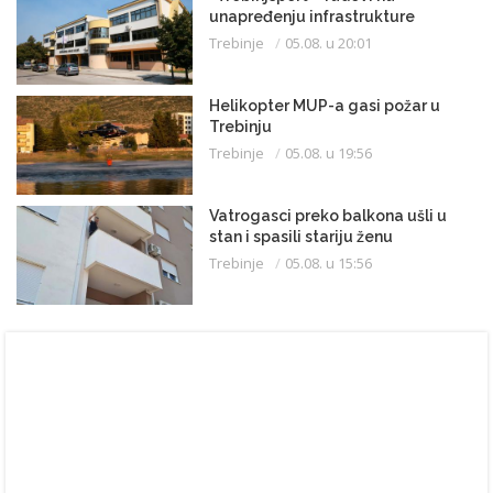
unapređenju infrastrukture
Trebinje
05.08. u 20:01
Helikopter MUP-a gasi požar u
Trebinju
Trebinje
05.08. u 19:56
Vatrogasci preko balkona ušli u
stan i spasili stariju ženu
Trebinje
05.08. u 15:56