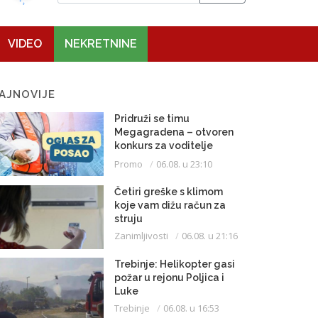
VIDEO
NEKRETNINE
AJNOVIJE
Pridruži se timu
Megagradena – otvoren
konkurs za voditelje
gradilišta
Promo
06.08. u 23:10
Četiri greške s klimom
koje vam dižu račun za
struju
Zanimljivosti
06.08. u 21:16
Trebinje: Helikopter gasi
požar u rejonu Poljica i
Luke
Trebinje
06.08. u 16:53