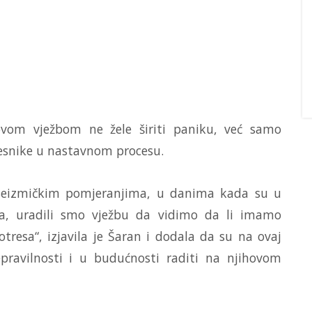
ovom vježbom ne žele širiti paniku, već samo
česnike u nastavnom procesu.
 seizmičkim pomjeranjima, u danima kada su u
 tla, uradili smo vježbu da vidimo da li imamo
tresa“, izjavila je Šaran i dodala da su na ovaj
nepravilnosti i u budućnosti raditi na njihovom