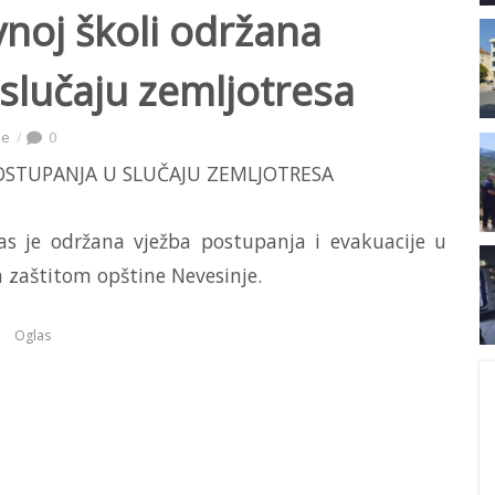
noj školi održana
slučaju zemljotresa
je
0
as je održana vježba postupanja i evakuacije u
m zaštitom opštine Nevesinje.
Oglas