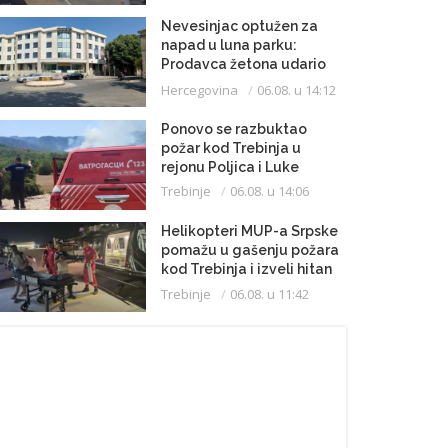
Nevesinjac optužen za
napad u luna parku:
Prodavca žetona udario
mikrofonom u glavu
Hercegovina
06.08. u 14:12
Ponovo se razbuktao
požar kod Trebinja u
rejonu Poljica i Luke
Trebinje
06.08. u 14:06
Helikopteri MUP-a Srpske
pomažu u gašenju požara
kod Trebinja i izveli hitan
medicinski let do
Trebinje
06.08. u 11:42
Beograda