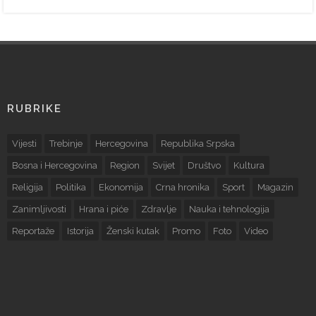
RUBRIKE
Vijesti
Trebinje
Hercegovina
Republika Srpska
Bosna i Hercegovina
Region
Svijet
Društvo
Kultura
Religija
Politika
Ekonomija
Crna hronika
Sport
Magazin
Zanimljivosti
Hrana i piće
Zdravlje
Nauka i tehnologija
Reportaže
Istorija
Ženski kutak
Promo
Foto
Video