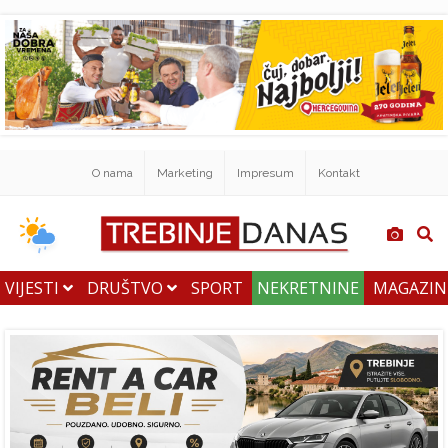
O nama
Marketing
Impresum
Kontakt
VIJESTI
DRUŠTVO
SPORT
NEKRETNINE
MAGAZI