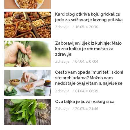
Kardiolog otkriva koju grickalicu
jede za snižavanje krvnog pritiska
Zdravlje
16.05. u 20:30
Zaboravljeni lijek iz kuhinje: Malo
ko zna koliko je ren moćan za
zdravlje
Zdravlje
04.04. u 07:04
Često vam opada imunitet i skloni
ste prehladama? Možda vam
nedostaje ovaj vitamin, najviše se
istroši zimi
Zdravlje
01.04. u 06:39
Ova biljka je čuvar vašeg srca
Zdravlje
20.03. u 21:46