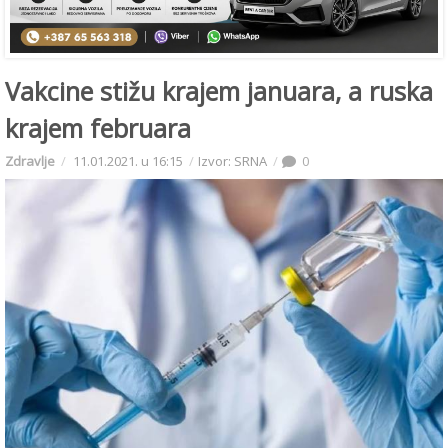
Vakcine stižu krajem januara, a ruska
krajem februara
Zdravlje
11.01.2021. u 16:15
Izvor: SRNA
0