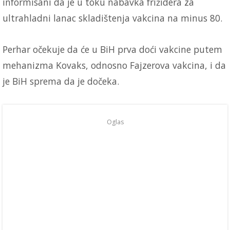
informisani da je u toku nabavka frižidera za
ultrahladni lanac skladištenja vakcina na minus 80.
Perhar očekuje da će u BiH prva doći vakcine putem
mehanizma Kovaks, odnosno Fajzerova vakcina, i da
je BiH sprema da je dočeka.
Oglas