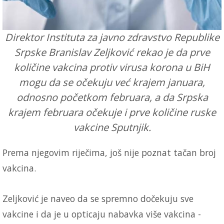
Direktor Instituta za javno zdravstvo Republike
Srpske Branislav Zeljković rekao je da prve
količine vakcina protiv virusa korona u BiH
mogu da se očekuju već krajem januara,
odnosno početkom februara, a da Srpska
krajem februara očekuje i prve količine ruske
vakcine Sputnjik.
Prema njegovim riječima, još nije poznat tačan broj
vakcina.
Zeljković je naveo da se spremno dočekuju sve
vakcine i da je u opticaju nabavka više vakcina -