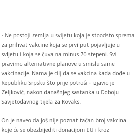
- Ne postoji zemlja u svijetu koja je stoodsto sprema
za prihvat vakcine koja se prvi put pojavljuje u
svijetu i koja se čuva na minus 70 stepeni. Svi
pravimo alternativne planove u smislu same
vakcinacije. Nama je cilj da se vakcina kada dođe u
Republiku Srpsku što prije potroši - izjavio je
Zeljković, nakon današnjeg sastanka u Doboju
Savjetodavnog tijela za Kovaks.
On je naveo da još nije poznat tačan broj vakcina
koje će se obezbijediti donacijom EU i kroz