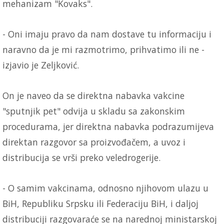
mehanizam "Kovaks".
- Oni imaju pravo da nam dostave tu informaciju i
naravno da je mi razmotrimo, prihvatimo ili ne -
izjavio je Zeljković.
On je naveo da se direktna nabavka vakcine
"sputnjik pet" odvija u skladu sa zakonskim
procedurama, jer direktna nabavka podrazumijeva
direktan razgovor sa proizvođačem, a uvoz i
distribucija se vrši preko veledrogerije.
- O samim vakcinama, odnosno njihovom ulazu u
BiH, Republiku Srpsku ili Federaciju BiH, i daljoj
distribuciji razgovaraće se na narednoj ministarskoj