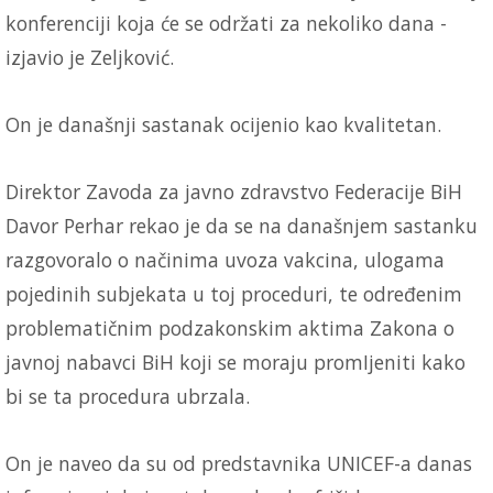
konferenciji koja će se održati za nekoliko dana -
izjavio je Zeljković.
On je današnji sastanak ocijenio kao kvalitetan.
Direktor Zavoda za javno zdravstvo Federacije BiH
Davor Perhar rekao je da se na današnjem sastanku
razgovoralo o načinima uvoza vakcina, ulogama
pojedinih subjekata u toj proceduri, te određenim
problematičnim podzakonskim aktima Zakona o
javnoj nabavci BiH koji se moraju promIjeniti kako
bi se ta procedura ubrzala.
On je naveo da su od predstavnika UNICEF-a danas