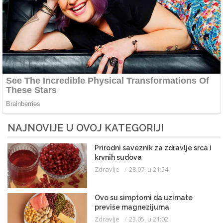
NAJNOVIJE U OVOJ KATEGORIJI
Prirodni saveznik za zdravlje srca i
krvnih sudova
Zdravlje
28.07. u 21:54
Ovo su simptomi da uzimate
previše magnezijuma
Zdravlje
23.05. u 21:02