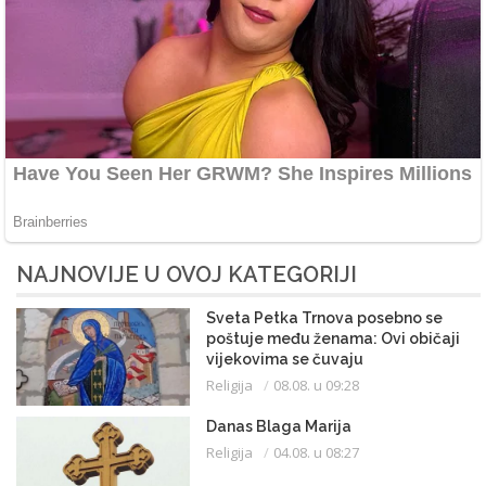
NAJNOVIJE U OVOJ KATEGORIJI
Sveta Petka Trnova posebno se
poštuje među ženama: Ovi običaji
vijekovima se čuvaju
Religija
08.08. u 09:28
Danas Blaga Marija
Religija
04.08. u 08:27