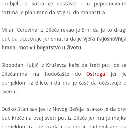
Trubjeli, a sutra će nastaviti i u popodnevnim
satima je planirano da stignu do manastira.
Milan Cerovina iz Bileće rekao je Srni da je to drugi
put da učestvuje jer smatra da je
vjera najosnovnija
hrana, motiv i bogatstvo u životu
.
Slobodan Kuljić iz Kruševca kaže da treći put ide sa
Bilećanima na hodočašće do
Ostroga
jer je
porijeklom iz Bileće i da mu je čast da učestvuje u
svemu.
Duško Stanisavljev iz Novog Bečeja istakao je da prvi
put kreće na ovaj sveti put iz Bileće jer mu je majka
porijeklom iz tog grada i da mu je zadovoljstvo da