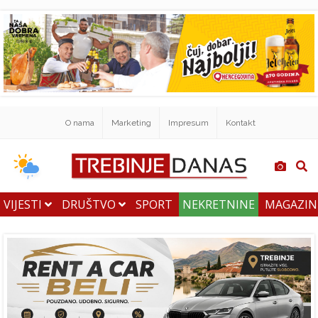
O nama
Marketing
Impresum
Kontakt
VIJESTI
DRUŠTVO
SPORT
NEKRETNINE
MAGAZI