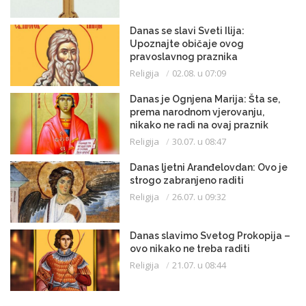
Danas se slavi Sveti Ilija:
Upoznajte običaje ovog
pravoslavnog praznika
Religija
02.08. u 07:09
Danas je Ognjena Marija: Šta se,
prema narodnom vjerovanju,
nikako ne radi na ovaj praznik
Religija
30.07. u 08:47
Danas ljetni Aranđelovdan: Ovo je
strogo zabranjeno raditi
Religija
26.07. u 09:32
Danas slavimo Svetog Prokopija –
ovo nikako ne treba raditi
Religija
21.07. u 08:44