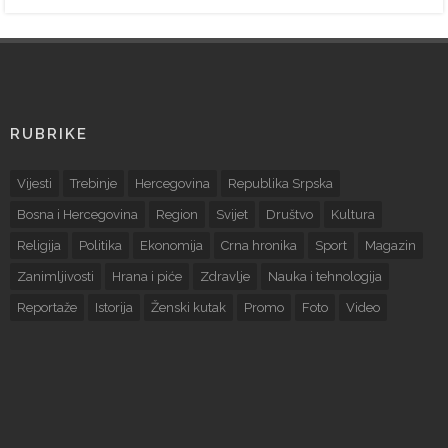
RUBRIKE
Vijesti
Trebinje
Hercegovina
Republika Srpska
Bosna i Hercegovina
Region
Svijet
Društvo
Kultura
Religija
Politika
Ekonomija
Crna hronika
Sport
Magazin
Zanimljivosti
Hrana i piće
Zdravlje
Nauka i tehnologija
Reportaže
Istorija
Ženski kutak
Promo
Foto
Video