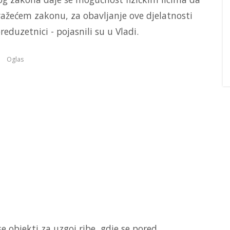
važećem zakonu, za obavljanje ove djelatnosti
eduzetnici - pojasnili su u Vladi.
Oglas
objekti za uzgoj ribe, gdje se pored