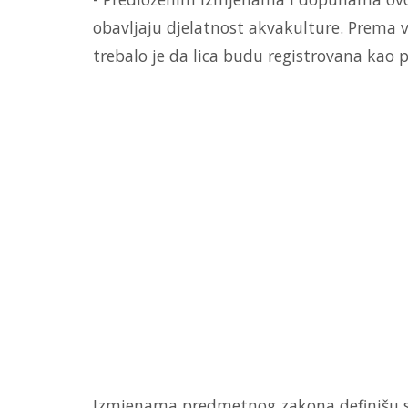
obavljaju djelatnost akvakulture. Prema 
trebalo je da lica budu registrovana kao pr
Izmjenama predmetnog zakona definišu se 