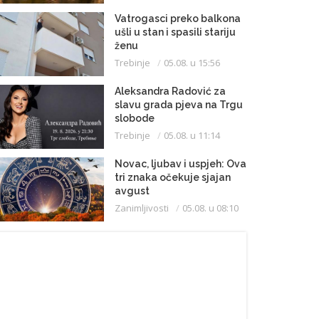
Vatrogasci preko balkona
ušli u stan i spasili stariju
ženu
Trebinje
05.08. u 15:56
Aleksandra Radović za
slavu grada pjeva na Trgu
slobode
Trebinje
05.08. u 11:14
Novac, ljubav i uspjeh: Ova
tri znaka očekuje sjajan
avgust
Zanimljivosti
05.08. u 08:10