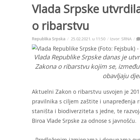
Vlada Srpske utvrdil
o ribarstvu
Republika Srpska
25.02.2021. u 11:50
Izvor: SRNA
Vlada Republike Srpske danas je utv
Zakona o ribarstvu kojim se, između
obavljaju dje
Aktuelni Zakon o ribarstvu usvojen je 2012
pravilnika s ciljem zaštite i unapređenja
staništa i biodiverziteta s jedne, te razv
Biroa Vlade Srpske za odnose s javnošću.
- Predloženim izmjenama i dopunama ovog