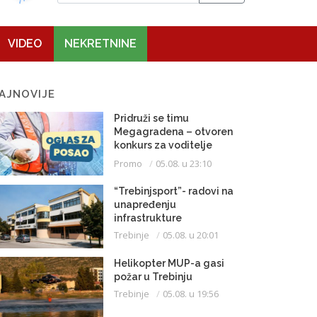
VIDEO
NEKRETNINE
AJNOVIJE
Pridruži se timu
Megagradena – otvoren
konkurs za voditelje
gradilišta
Promo
05.08. u 23:10
“Trebinjsport”- radovi na
unapređenju
infrastrukture
Trebinje
05.08. u 20:01
Helikopter MUP-a gasi
požar u Trebinju
Trebinje
05.08. u 19:56