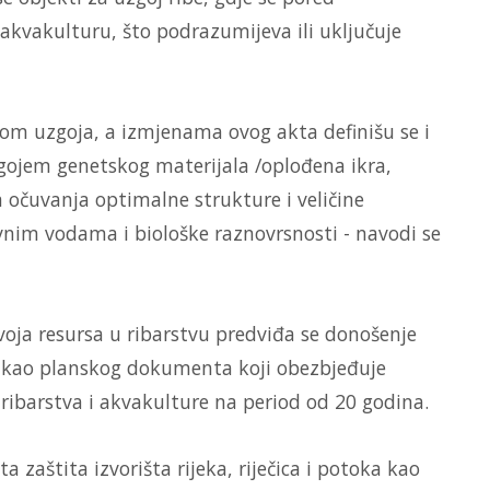
 akvakulturu, što podrazumijeva ili uključuje
kom uzgoja, a izmjenama ovog akta definišu se i
zgojem genetskog materijala /oplođena ikra,
em očuvanja optimalne strukture i veličine
vnim vodama i biološke raznovrsnosti - navodi se
azvoja resursa u ribarstvu predviđa se donošenje
e kao planskog dokumenta koji obezbjeđuje
ribarstva i akvakulture na period od 20 godina.
zaštita izvorišta rijeka, riječica i potoka kao