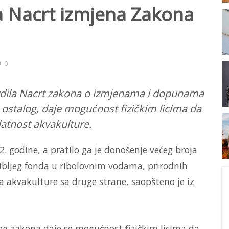
a Nacrt izmjena Zakona
0
rdila Nacrt zakona o izmjenama i dopunama
 ostalog, daje mogućnost fizičkim licima da
latnost akvakulture.
. godine, a pratilo ga je donošenje većeg broja
 ribljeg fonda u ribolovnim vodama, prirodnih
oja akvakulture sa druge strane, saopšteno je iz
 zakona daje se mogućnost fizičkim licima da