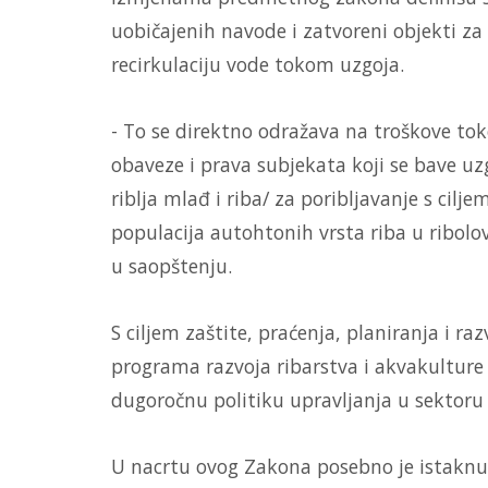
uobičajenih navode i zatvoreni objekti za
recirkulaciju vode tokom uzgoja.
- To se direktno odražava na troškove to
obaveze i prava subjekata koji se bave u
riblja mlađ i riba/ za poribljavanje s cilj
populacija autohtonih vrsta riba u ribolo
u saopštenju.
S ciljem zaštite, praćenja, planiranja i r
programa razvoja ribarstva i akvakultur
dugoročnu politiku upravljanja u sektoru 
U nacrtu ovog Zakona posebno je istaknuta 