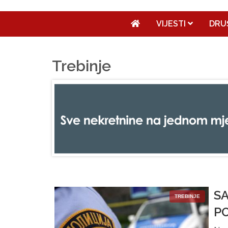
VIJESTI
DRU
Trebinje
S
TREBINJE
P