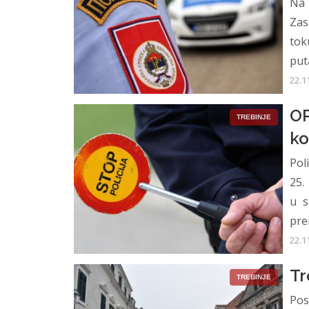
Na
Zas
tok
put
22.1
OP
TREBINJE
ko
Pol
25.
u s
pre
22.1
Tr
TREBINJE
Pos