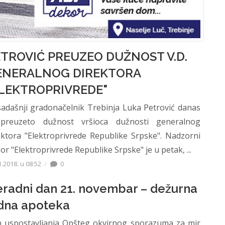
TROVIĆ PREUZEO DUŽNOST V.D.
ENERALNOG DIREKTORA
LEKTROPRIVREDE"
adašnji gradonačelnik Trebinja Luka Petrović danas
preuzeto dužnost vršioca dužnosti generalnog
ektora "Elektroprivrede Republike Srpske". Nadzorni
or "Elektroprivrede Republike Srpske" je u petak, ...
1.2018. u 08:52
0
radni dan 21. novembar – dežurna
dna apoteka
 uspostavljanja Opšteg okvirnog sporazuma za mir