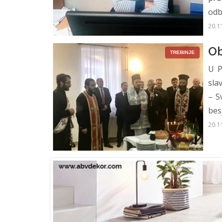
odb
20.1
Ob
TREBINJE
U P
sla
– S
bes
20.1