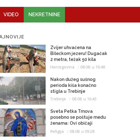
VIDEO
NEKRETNINE
AJNOVIJE
Zvijer uhvaćena na
Bilećkom jezeru! Dugačak
2 metra, težak 50 kila
Hercegovina
08.08. u 16:48
Nakon dužeg sušnog
perioda kiša konačno
stigla u Trebinje
Trebinje
08.08. u 16:43
Sveta Petka Trnova
posebno se poštuje među
ženama: Ovi običaji
vijekovima se čuvaju
Religija
08.08. u 09:28