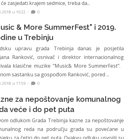
 će zasjedati krajem sedmice, treba da...
1.2018. u 10:22
0
usic & More SummerFest" i 2019.
dine u Trebinju
dsku upravu grada Trebinja danas je posjetila
jana Ranković, osnivač i direktor internacionalnog
tivala klasične muzike "Music& More SummerFest".
nom sastanku sa gospođom Ranković, pored ...
1.2018. u 17:59
0
zne za nepoštovanje komunalnog
da veće i do pet puta
om odlukom Grada Trebinja kazne za nepoštovanje
unalnog reda na području grada su povećane u
sjeku za četiri do pet puta. Ovakvu odluku usvojili su