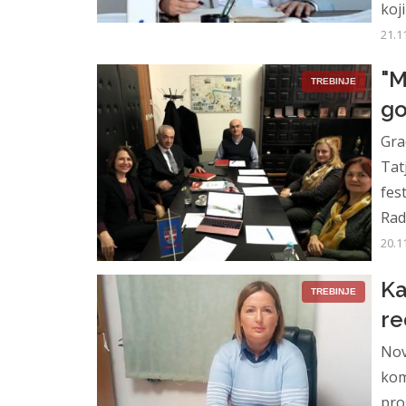
koji
21.1
"M
TREBINJE
go
Gra
Tat
fes
Rad
20.1
Ka
TREBINJE
re
Nov
kom
pro