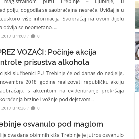
 magistralnom putu Trebinje – Ljubinje, u
ad polju, dogodila se saobraćajna nesreća. Uviđaj je u
u,uskoro više informacija. Saobraćaj na ovom dijelu
a odvija se neometano. ...
1.2018. u 11:08
0
REZ VOZAČI: Počinje akcija
ntrole prisustva alkohola
icijski službenici PU Trebinje će od danas do nedjelje,
 novembra 2018. godine realizovati republičku akciju
aobraćaju, s akcentom na evidentiranje prekršaja
koračenja brzine i vožnje pod dejstvom ...
1.2018. u 10:26
0
ebinje osvanulo pod maglom
lije dva dana obimnih kiša Trebinje je jutros osvanulo