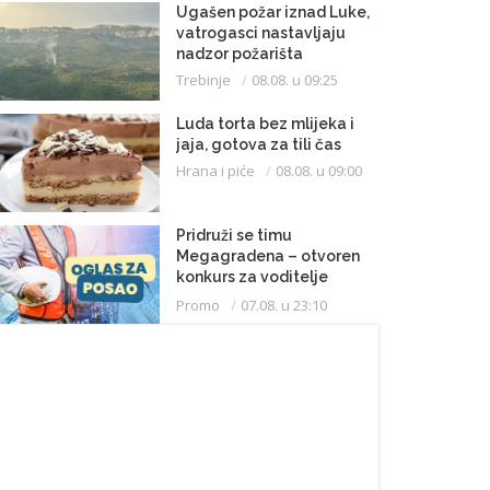
Ugašen požar iznad Luke,
vatrogasci nastavljaju
nadzor požarišta
Trebinje
08.08. u 09:25
Luda torta bez mlijeka i
jaja, gotova za tili čas
Hrana i piće
08.08. u 09:00
Pridruži se timu
Megagradena – otvoren
konkurs za voditelje
gradilišta
Promo
07.08. u 23:10