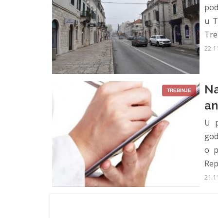
pod
u T
Treb
22.1
Na
TREBINJE
an
U p
god
o p
Repu
21.1