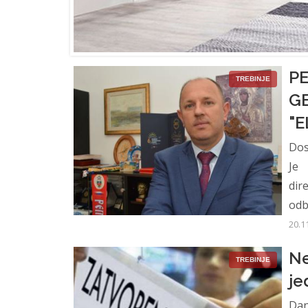
PE
TREBINJE
G
"E
Dos
Je 
dir
odb
20.1
Ne
TREBINJE
je
Dan