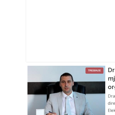
Dr
TREBINJE
mj
or
Dra
di
Ele