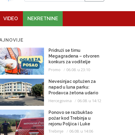
VIDEO
NEKRETNINE
AJNOVIJE
Pridruži se timu
Megagradena – otvoren
konkurs za voditelje
gradilišta
Promo
06.08. u 23:10
Nevesinjac optužen za
napad u luna parku:
Prodavca žetona udario
mikrofonom u glavu
Hercegovina
06.08. u 14:12
Ponovo se razbuktao
požar kod Trebinja u
rejonu Poljica i Luke
Trebinje
06.08. u 14:06