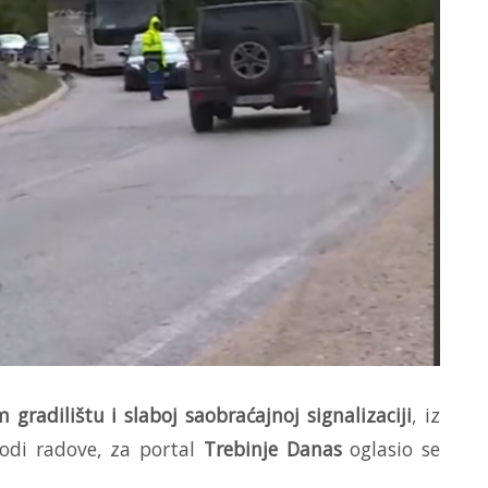
radilištu i slaboj saobraćajnoj signalizaciji
, iz
vodi radove, za portal
Trebinje Danas
oglasio se