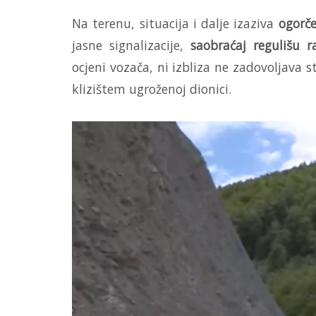
Na terenu, situacija i dalje izaziva
ogorče
jasne signalizacije,
saobraćaj regulišu 
ocjeni vozača, ni izbliza ne zadovoljava
klizištem ugroženoj dionici.