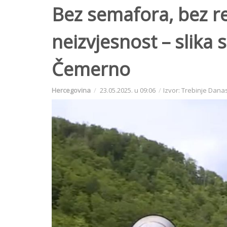
Bez semafora, bez re
neizvjesnost – slika 
Čemerno
Hercegovina
23.05.2025. u 09:06
Izvor: Trebinje Dana