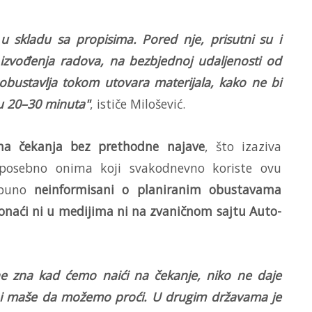
 u skladu sa propisima. Pored nje, prisutni su i
u izvođenja radova, na bezbjednoj udaljenosti od
bustavlja tokom utovara materijala, kako ne bi
u 20–30 minuta"
, ističe Milošević.
na čekanja bez prethodne najave
, što izaziva
 posebno onima koji svakodnevno koriste ovu
otpuno
neinformisani o planiranim obustavama
naći ni u medijima ni na zvaničnom sajtu Auto-
e zna kad ćemo naići na čekanje, niko ne daje
k i maše da možemo proći. U drugim državama je