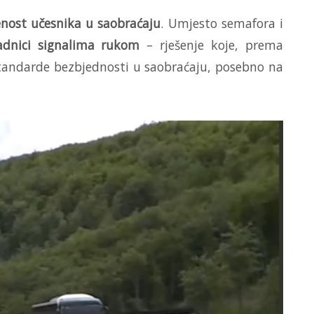
nost učesnika u saobraćaju
. Umjesto semafora i
radnici signalima rukom
– rješenje koje, prema
 standarde bezbjednosti u saobraćaju, posebno na