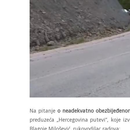
Na pitanje
o neadekvatno obezbijeđenom g
preduzeća „Hercegovina putevi“, koje iz
Blagoje Milošević, rukovodilac radova: