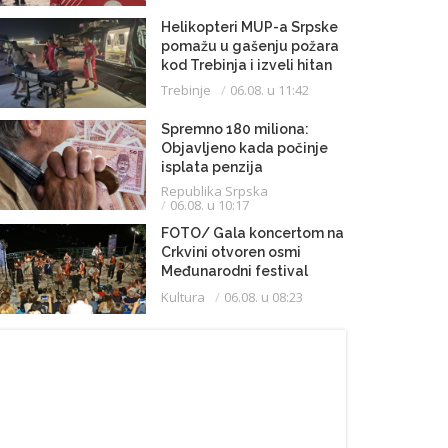
Helikopteri MUP-a Srpske
pomažu u gašenju požara
kod Trebinja i izveli hitan
medicinski let do
Trebinje
06.08. u 11:42
Beograda
Spremno 180 miliona:
Objavljeno kada počinje
isplata penzija
Republika Srpska
06.08. u 10:17
FOTO/ Gala koncertom na
Crkvini otvoren osmi
Međunarodni festival
klasične muzike
Kultura
06.08. u 08:23