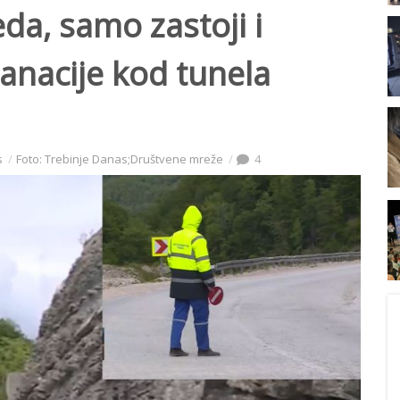
da, samo zastoji i
sanacije kod tunela
s
Foto: Trebinje Danas;Društvene mreže
4