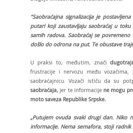
"Saobraćajna signalizacija je postavljena
putari koji zaustavljaju saobraćaj u tok
samih radova. Saobraćaj se povremeno o
došlo do odrona na put. Te obustave traj
U praksi to, međutim, znači
dugotraj
frustracije i nervozu među vozačima,
saobraćajnicu. Vozači ističu da su p
saobraćaja,
jer te informacije
ne mogu pro
moto saveza Republike Srpske.
„Putujem ovuda svaki drugi dan. Niko n
informacije. Nema semafora, stoji radni