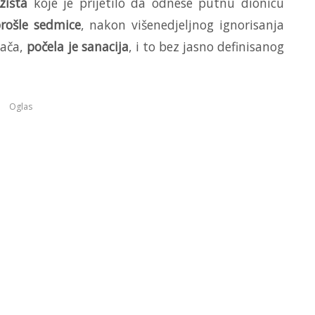
izišta
koje je prijetilo da odnese putnu dionicu
rošle sedmice
, nakon višenedjeljnog ignorisanja
zača,
počela je sanacija
, i to bez jasno definisanog
Oglas