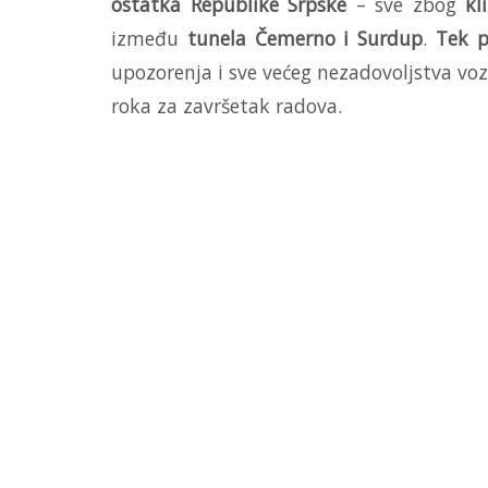
ostatka Republike Srpske
– sve zbog
kl
između
tunela Čemerno i Surdup
.
Tek p
upozorenja i sve većeg nezadovoljstva vo
roka za završetak radova.