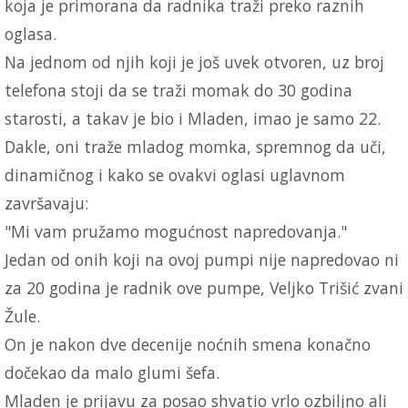
koja je primorana da radnika traži preko raznih
oglasa.
Na jednom od njih koji je još uvek otvoren, uz broj
telefona stoji da se traži momak do 30 godina
starosti, a takav je bio i Mladen, imao je samo 22.
Dakle, oni traže mladog momka, spremnog da uči,
dinamičnog i kako se ovakvi oglasi uglavnom
završavaju:
"Mi vam pružamo mogućnost napredovanja."
Jedan od onih koji na ovoj pumpi nije napredovao ni
za 20 godina je radnik ove pumpe, Veljko Trišić zvani
Žule.
On je nakon dve decenije noćnih smena konačno
dočekao da malo glumi šefa.
Mladen je prijavu za posao shvatio vrlo ozbiljno ali