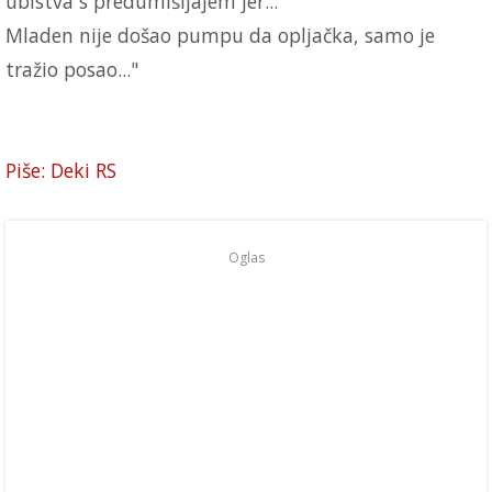
ubistva s predumišljajem jer...
Mladen nije došao pumpu da opljačka, samo je
tražio posao..."
Piše: Deki RS
Oglas