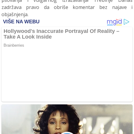
psovanja i vulgarnog izražavanja! Trebinje Danas
zadržava pravo da obriše komentar bez najave i
objašnjenja.