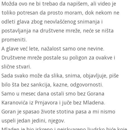
Možda ovo ne bi trebao da napišem, ali video je
toliko potresan da prosto moram, dok nekom ne
odleti glava zbog neovlašćenog snimanja i
postavljanja na društvene mreže, neće se ništa
promeniti.
A glave već lete, nažalost samo one nevine.
Društvene mreže postale su poligon za ovakve i
slične stvari.
Sada svako može da slika, snima, objavljuje, piše
bilo šta bez sankcija, kazne, odgovornosti.
Samo u mesec dana ostali smo bez Gorana
Karanovića iz Prnjavora i juče bez Mladena.
Goran je spasao živote stotina pasa a mi nismo
uspeli jedan jedini, njegov.
Mladen je bio iskreno i neiskvareno ljudsko biće koje