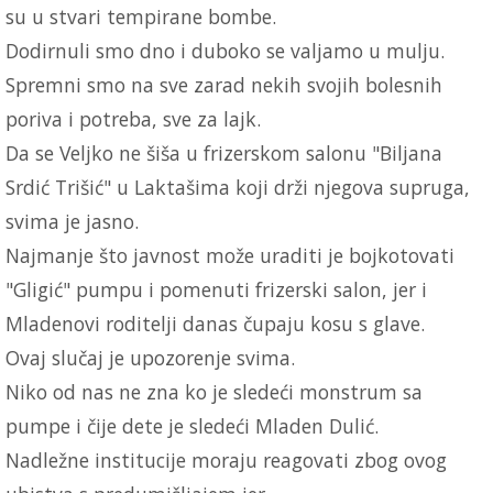
su u stvari tempirane bombe.
Dodirnuli smo dno i duboko se valjamo u mulju.
Spremni smo na sve zarad nekih svojih bolesnih
poriva i potreba, sve za lajk.
Da se Veljko ne šiša u frizerskom salonu "Biljana
Srdić Trišić" u Laktašima koji drži njegova supruga,
svima je jasno.
Najmanje što javnost može uraditi je bojkotovati
"Gligić" pumpu i pomenuti frizerski salon, jer i
Mladenovi roditelji danas čupaju kosu s glave.
Ovaj slučaj je upozorenje svima.
Niko od nas ne zna ko je sledeći monstrum sa
pumpe i čije dete je sledeći Mladen Dulić.
Nadležne institucije moraju reagovati zbog ovog