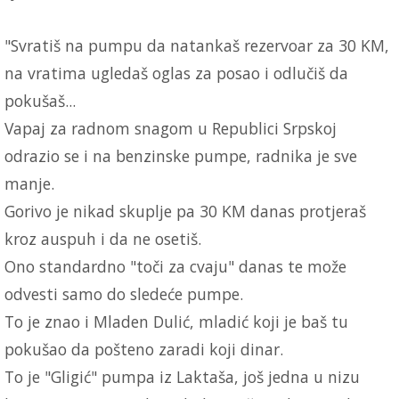
"Svratiš na pumpu da natankaš rezervoar za 30 KM,
na vratima ugledaš oglas za posao i odlučiš da
pokušaš...
Vapaj za radnom snagom u Republici Srpskoj
odrazio se i na benzinske pumpe, radnika je sve
manje.
Gorivo je nikad skuplje pa 30 KM danas protjeraš
kroz auspuh i da ne osetiš.
Ono standardno "toči za cvaju" danas te može
odvesti samo do sledeće pumpe.
To je znao i Mladen Dulić, mladić koji je baš tu
pokušao da pošteno zaradi koji dinar.
To je "Gligić" pumpa iz Laktaša, još jedna u nizu