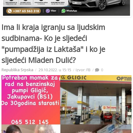
Ima li kraja igranju sa ljudskim
sudbinama- Ko je sljedeći
"pumpadžija iz Laktaša" i ko je
sljedeći Mladen Dulić?
Republika Srpska
29.10.2022. u 15:15
Izvor: FB
0