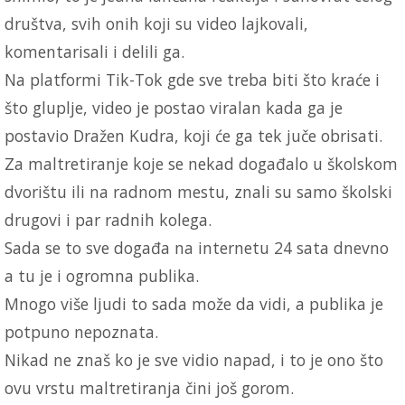
društva, svih onih koji su video lajkovali,
komentarisali i delili ga.
Na platformi Tik-Tok gde sve treba biti što kraće i
što gluplje, video je postao viralan kada ga je
postavio Dražen Kudra, koji će ga tek juče obrisati.
Za maltretiranje koje se nekad događalo u školskom
dvorištu ili na radnom mestu, znali su samo školski
drugovi i par radnih kolega.
Sada se to sve događa na internetu 24 sata dnevno
a tu je i ogromna publika.
Mnogo više ljudi to sada može da vidi, a publika je
potpuno nepoznata.
Nikad ne znaš ko je sve vidio napad, i to je ono što
ovu vrstu maltretiranja čini još gorom.