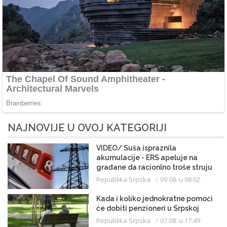
NAJNOVIJE U OVOJ KATEGORIJI
VIDEO/ Suša ispraznila
akumulacije - ERS apeluje na
građane da racionlno troše struju
Republika Srpska
09.08. u 08:02
Kada i koliko jednokratne pomoći
će dobiti penzioneri u Srpskoj
Republika Srpska
07.08. u 17:49