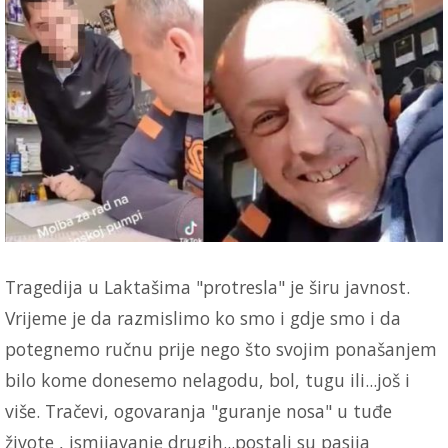
Tragedija u Laktašima "protresla" je širu javnost.
Vrijeme je da razmislimo ko smo i gdje smo i da
potegnemo ručnu prije nego što svojim ponašanjem
bilo kome donesemo nelagodu, bol, tugu ili...još i
više. Tračevi, ogovaranja "guranje nosa" u tuđe
živote , ismijavanje drugih...postali su pasija