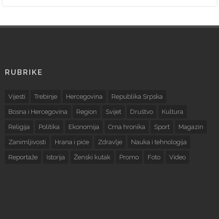
RUBRIKE
Vijesti
Trebinje
Hercegovina
Republika Srpska
Bosna i Hercegovina
Region
Svijet
Društvo
Kultura
Religija
Politika
Ekonomija
Crna hronika
Sport
Magazin
Zanimljivosti
Hrana i piće
Zdravlje
Nauka i tehnologija
Reportaže
Istorija
Ženski kutak
Promo
Foto
Video