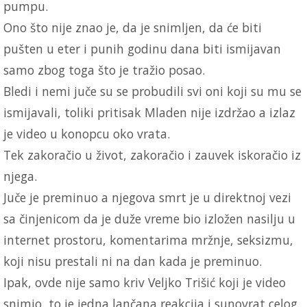
pumpu.
Ono što nije znao je, da je snimljen, da će biti
pušten u eter i punih godinu dana biti ismijavan
samo zbog toga što je tražio posao.
Bledi i nemi juče su se probudili svi oni koji su mu se
ismijavali, toliki pritisak Mladen nije izdržao a izlaz
je video u konopcu oko vrata.
Tek zakoračio u život, zakoračio i zauvek iskoračio iz
njega.
Juče je preminuo a njegova smrt je u direktnoj vezi
sa činjenicom da je duže vreme bio izložen nasilju u
internet prostoru, komentarima mržnje, seksizmu,
koji nisu prestali ni na dan kada je preminuo.
Ipak, ovde nije samo kriv Veljko Trišić koji je video
snimio, to je jedna lančana reakcija i sunovrat celog