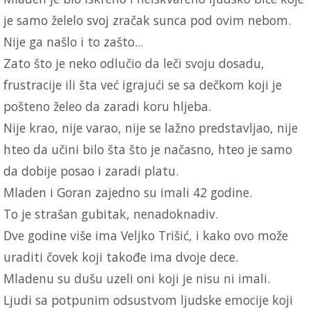
je samo želelo svoj zračak sunca pod ovim nebom.
Nije ga našlo i to zašto...
Zato što je neko odlučio da leči svoju dosadu,
frustracije ili šta već igrajući se sa dečkom koji je
pošteno želeo da zaradi koru hljeba.
Nije krao, nije varao, nije se lažno predstavljao, nije
hteo da učini bilo šta što je načasno, hteo je samo
da dobije posao i zaradi platu.
Mladen i Goran zajedno su imali 42 godine.
To je strašan gubitak, nenadoknadiv.
Dve godine više ima Veljko Trišić, i kako ovo može
uraditi čovek koji takođe ima dvoje dece.
Mladenu su dušu uzeli oni koji je nisu ni imali.
Ljudi sa potpunim odsustvom ljudske emocije koji