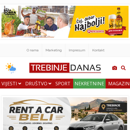
O nama
Marketing
Impresum
Kontakt
VIJESTI
DRUŠTVO
SPORT
NEKRETNINE
MAGAZI