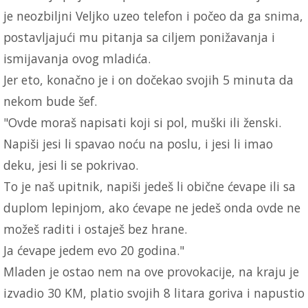
je neozbiljni Veljko uzeo telefon i počeo da ga snima,
postavljajući mu pitanja sa ciljem ponižavanja i
ismijavanja ovog mladića.
Jer eto, konačno je i on dočekao svojih 5 minuta da
nekom bude šef.
"Ovde moraš napisati koji si pol, muški ili ženski.
Napiši jesi li spavao noću na poslu, i jesi li imao
deku, jesi li se pokrivao.
To je naš upitnik, napiši jedeš li obične ćevape ili sa
duplom lepinjom, ako ćevape ne jedeš onda ovde ne
možeš raditi i ostaješ bez hrane.
Ja ćevape jedem evo 20 godina."
Mladen je ostao nem na ove provokacije, na kraju je
izvadio 30 KM, platio svojih 8 litara goriva i napustio