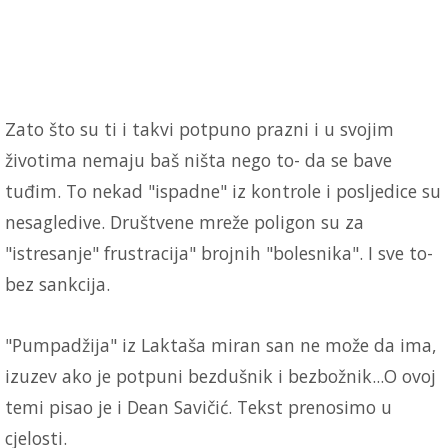
Zato što su ti i takvi potpuno prazni i u svojim
životima nemaju baš ništa nego to- da se bave
tuđim. To nekad "ispadne" iz kontrole i posljedice su
nesagledive. Društvene mreže poligon su za
"istresanje" frustracija" brojnih "bolesnika". I sve to-
bez sankcija.
"Pumpadžija" iz Laktaša miran san ne može da ima,
izuzev ako je potpuni bezdušnik i bezbožnik...O ovoj
temi pisao je i Dean Savičić. Tekst prenosimo u
cjelosti.