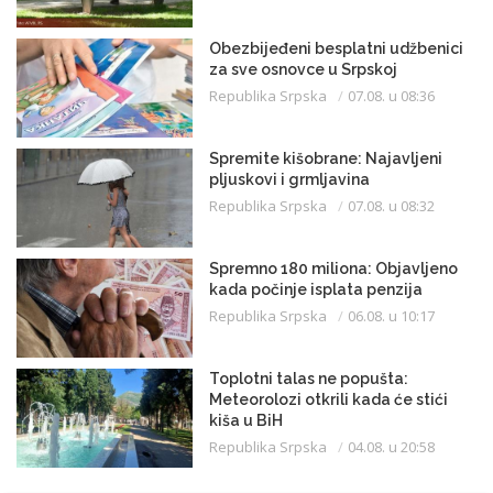
Obezbijeđeni besplatni udžbenici
za sve osnovce u Srpskoj
Republika Srpska
07.08. u 08:36
Spremite kišobrane: Najavljeni
pljuskovi i grmljavina
Republika Srpska
07.08. u 08:32
Spremno 180 miliona: Objavljeno
kada počinje isplata penzija
Republika Srpska
06.08. u 10:17
Toplotni talas ne popušta:
Meteorolozi otkrili kada će stići
kiša u BiH
Republika Srpska
04.08. u 20:58