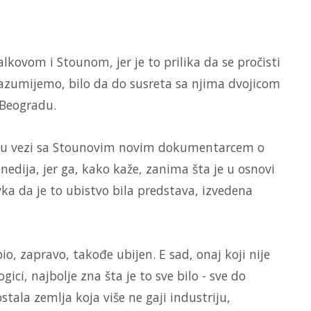
lkovom i Stounom, jer je to prilika da se pročisti
razumijemo, bilo da do susreta sa njima dvojicom
u Beogradu.
o u vezi sa Stounovim novim dokumentarcem o
dija, jer ga, kako kaže, zanima šta je u osnovi
ka da je to ubistvo bila predstava, izvedena
ubio, zapravo, takođe ubijen. E sad, onaj koji nije
gici, najbolje zna šta je to sve bilo - sve do
tala zemlja koja više ne gaji industriju,