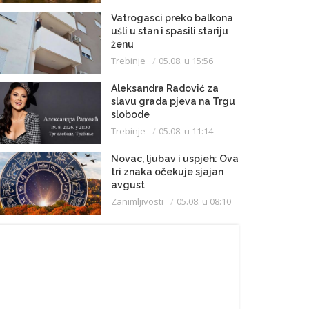
Vatrogasci preko balkona
ušli u stan i spasili stariju
ženu
Trebinje
05.08. u 15:56
Aleksandra Radović za
slavu grada pjeva na Trgu
slobode
Trebinje
05.08. u 11:14
Novac, ljubav i uspjeh: Ova
tri znaka očekuje sjajan
avgust
Zanimljivosti
05.08. u 08:10