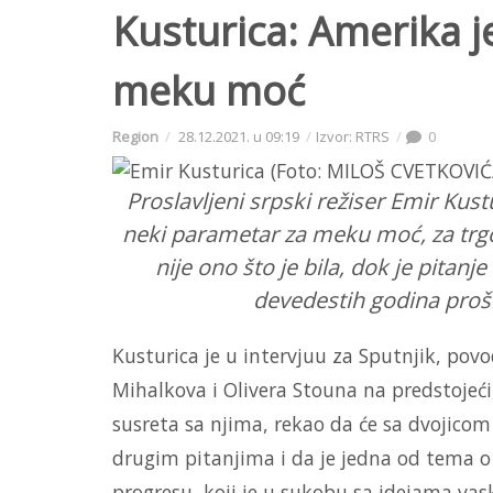
Kusturica: Amerika j
meku moć
Region
28.12.2021. u 09:19
Izvor: RTRS
0
Proslavljeni srpski režiser Emir Kus
neki parametar za meku moć, za trgov
nije ono što je bila, dok je pitanje 
devedestih godina prošl
Kusturica je u intervjuu za Sputnjik, pov
Mihalkova i Olivera Stouna na predstojeći
susreta sa njima, rekao da će sa dvojicom
drugim pitanjima i da je jedna od tema o
progresu, koji je u sukobu sa idejama vask