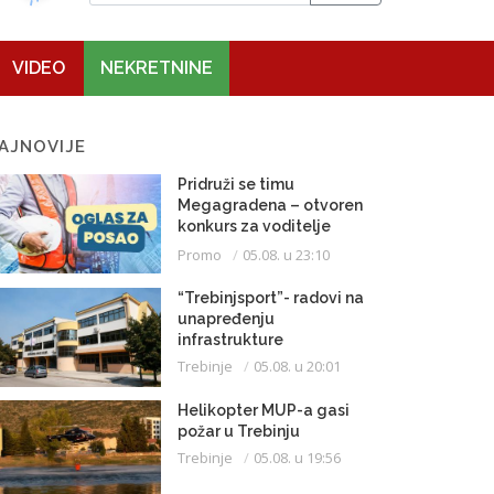
VIDEO
NEKRETNINE
AJNOVIJE
Pridruži se timu
Megagradena – otvoren
konkurs za voditelje
gradilišta
Promo
05.08. u 23:10
“Trebinjsport”- radovi na
unapređenju
infrastrukture
Trebinje
05.08. u 20:01
Helikopter MUP-a gasi
požar u Trebinju
Trebinje
05.08. u 19:56