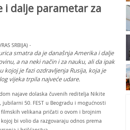
e i dalje parametar za
turica smatra da je današnja Amerika i dalje
inu, a na neki način i za nauku, ali da ipak
u kojoj je fazi ozdravljenja Rusija, koja je
og vijeka trpila najveće udare.
odom najave dolaska čuvenih reditelja Nikite
, jubilarni 50. FEST u Beogradu i mogućnosti
 filmskih velikana pričati o ovom i brojnim
 kojoj bi volio da razgovaraju odnos prema
rsenja i hrišćanstva.