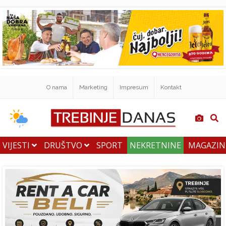
O nama
Marketing
Impresum
Kontakt
VIJESTI
DRUŠTVO
SPORT
NEKRETNINE
MAGAZI