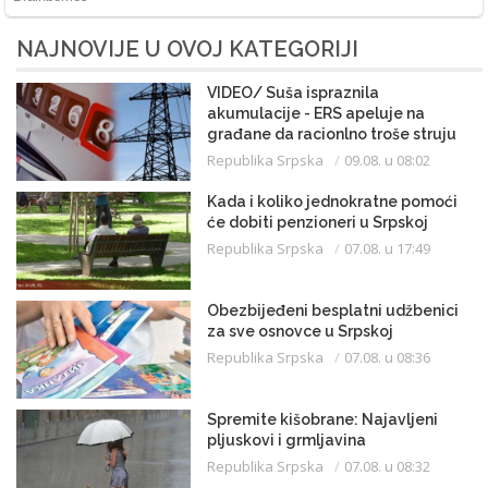
NAJNOVIJE U OVOJ KATEGORIJI
VIDEO/ Suša ispraznila
akumulacije - ERS apeluje na
građane da racionlno troše struju
Republika Srpska
09.08. u 08:02
Kada i koliko jednokratne pomoći
će dobiti penzioneri u Srpskoj
Republika Srpska
07.08. u 17:49
Obezbijeđeni besplatni udžbenici
za sve osnovce u Srpskoj
Republika Srpska
07.08. u 08:36
Spremite kišobrane: Najavljeni
pljuskovi i grmljavina
Republika Srpska
07.08. u 08:32