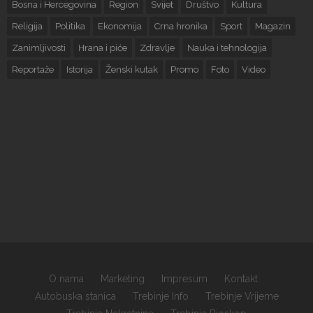
Bosna i Hercegovina
Region
Svijet
Društvo
Kultura
Religija
Politika
Ekonomija
Crna hronika
Sport
Magazin
Zanimljivosti
Hrana i piće
Zdravlje
Nauka i tehnologija
Reportaže
Istorija
Ženski kutak
Promo
Foto
Video
O nama
Marketing
Impresum
Kontakt
Autobuska stanica
Trebinje Info
Trebinje Vrijeme