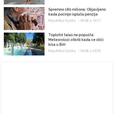
Spremno 180 miliona: Objavljeno
kada počinje isplata penzija
Republika Srpska
06.08. u 10:17
Toplotni talas ne popušta:
Meteorolozi otkrili kada će stići
kiša u BiH
Republika Srpska
04.08. u 20:58