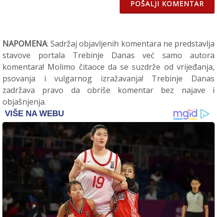
POŠALJI KOMENTAR
NAPOMENA
: Sadržaj objavljenih komentara ne predstavlja
stavove portala Trebinje Danas već samo autora
komentara! Molimo čitaoce da se suzdrže od vrijeđanja,
psovanja i vulgarnog izražavanja! Trebinje Danas
zadržava pravo da obriše komentar bez najave i
objašnjenja.