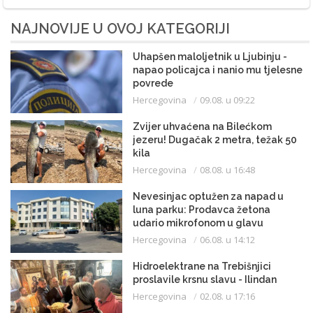
NAJNOVIJE U OVOJ KATEGORIJI
Uhapšen maloljetnik u Ljubinju -
napao policajca i nanio mu tjelesne
povrede
Hercegovina
09.08. u 09:22
Zvijer uhvaćena na Bilećkom
jezeru! Dugačak 2 metra, težak 50
kila
Hercegovina
08.08. u 16:48
Nevesinjac optužen za napad u
luna parku: Prodavca žetona
udario mikrofonom u glavu
Hercegovina
06.08. u 14:12
Hidroelektrane na Trebišnjici
proslavile krsnu slavu - Ilindan
Hercegovina
02.08. u 17:16