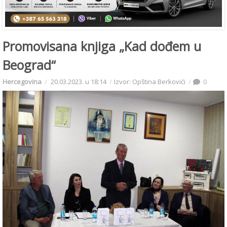
Promovisana knjiga „Kad dođem u
Beograd“
Hercegovina
20.03.2023. u 18:14
Izvor: Opština Berkovići
0