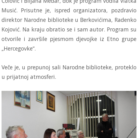
Čolović i Biljana Medar, dok je program vodila Vlatka
Musić. Prisutne je, ispred organizatora, pozdravio
direktor Narodne biblioteke u Berkovićima, Radenko
Kojović. Na kraju obratio se i sam autor. Program su
otvorile i završile pjesmom djevojke iz Etno grupe
„Hercegovke“.
Veče je, u prepunoj sali Narodne biblioteke, proteklo
u prijatnoj atmosferi.