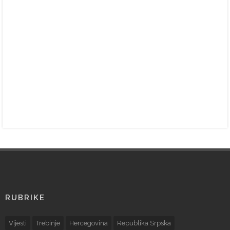
RUBRIKE
Vijesti
Trebinje
Hercegovina
Republika Srpska