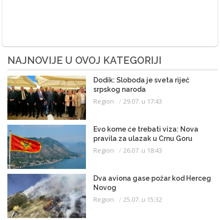
NAJNOVIJE U OVOJ KATEGORIJI
Dodik: Sloboda je sveta riječ
srpskog naroda
Region
29.07. u 17:43
Evo kome će trebati viza: Nova
pravila za ulazak u Crnu Goru
Region
26.07. u 18:43
Dva aviona gase požar kod Herceg
Novog
Region
25.07. u 15:32