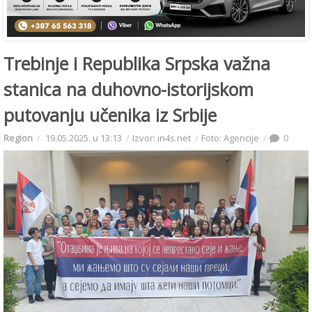
Trebinje i Republika Srpska važna
stanica na duhovno-istorijskom
putovanju učenika iz Srbije
Region
19.05.2025. u 13:13
Izvor: in4s.net
Foto: Agencije
0