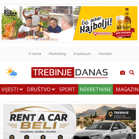
O nama
Marketing
Impresum
Kontakt
VIJESTI
DRUŠTVO
SPORT
NEKRETNINE
MAGAZI