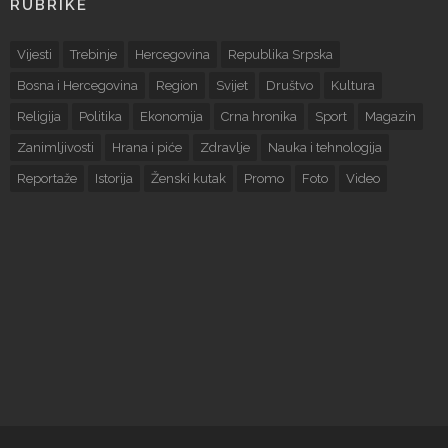
RUBRIKE
Vijesti
Trebinje
Hercegovina
Republika Srpska
Bosna i Hercegovina
Region
Svijet
Društvo
Kultura
Religija
Politika
Ekonomija
Crna hronika
Sport
Magazin
Zanimljivosti
Hrana i piće
Zdravlje
Nauka i tehnologija
Reportaže
Istorija
Ženski kutak
Promo
Foto
Video