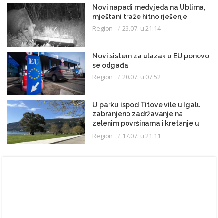
Novi napadi medvjeda na Ublima,
mještani traže hitno rješenje
Region
23.07. u 21:14
Novi sistem za ulazak u EU ponovo
se odgađa
Region
20.07. u 07:52
U parku ispod Titove vile u Igalu
zabranjeno zadržavanje na
zelenim površinama i kretanje u
kupaćem kostimu
Region
17.07. u 21:11