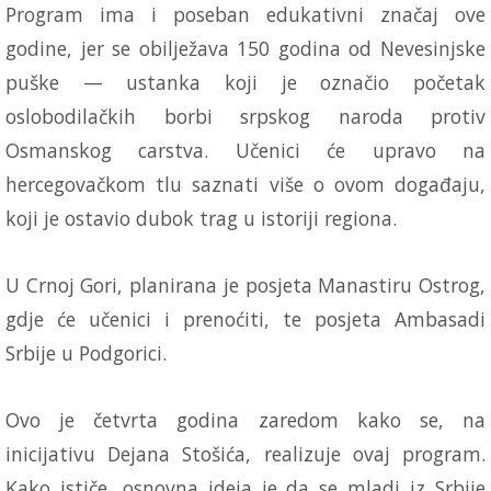
Program ima i poseban edukativni značaj ove
godine, jer se obilježava 150 godina od Nevesinjske
puške — ustanka koji je označio početak
oslobodilačkih borbi srpskog naroda protiv
Osmanskog carstva. Učenici će upravo na
hercegovačkom tlu saznati više o ovom događaju,
koji je ostavio dubok trag u istoriji regiona.
U Crnoj Gori, planirana je posjeta Manastiru Ostrog,
gdje će učenici i prenoćiti, te posjeta Ambasadi
Srbije u Podgorici.
Ovo je četvrta godina zaredom kako se, na
inicijativu Dejana Stošića, realizuje ovaj program.
Kako ističe, osnovna ideja je da se mladi iz Srbije