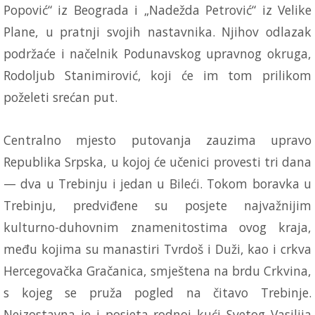
Popović“ iz Beograda i „Nadežda Petrović“ iz Velike
Plane, u pratnji svojih nastavnika. Njihov odlazak
podržaće i načelnik Podunavskog upravnog okruga,
Rodoljub Stanimirović, koji će im tom prilikom
poželeti srećan put.
Centralno mjesto putovanja zauzima upravo
Republika Srpska, u kojoj će učenici provesti tri dana
— dva u Trebinju i jedan u Bileći. Tokom boravka u
Trebinju, predviđene su posjete najvažnijim
kulturno-duhovnim znamenitostima ovog kraja,
među kojima su manastiri Tvrdoš i Duži, kao i crkva
Hercegovačka Gračanica, smještena na brdu Crkvina,
s kojeg se pruža pogled na čitavo Trebinje.
Neizostavna je i posjeta rodnoj kući Svetog Vasilija