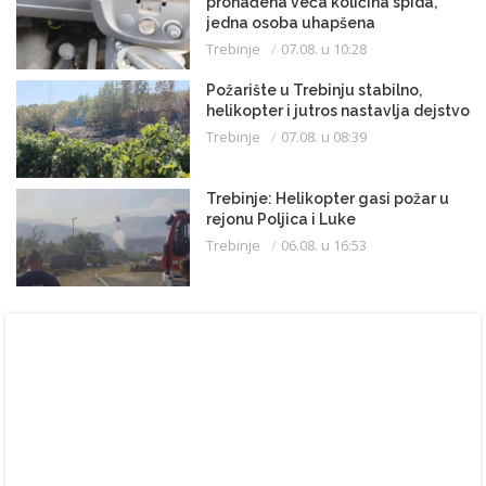
pronađena veća količina spida,
jedna osoba uhapšena
Trebinje
07.08. u 10:28
Požarište u Trebinju stabilno,
helikopter i jutros nastavlja dejstvo
Trebinje
07.08. u 08:39
Trebinje: Helikopter gasi požar u
rejonu Poljica i Luke
Trebinje
06.08. u 16:53