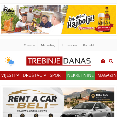
O nama
Marketing
Impresum
Kontakt
VIJESTI
DRUŠTVO
SPORT
NEKRETNINE
MAGAZI