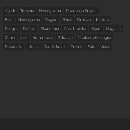
Vijesti
Trebinje
Hercegovina
Republika Srpska
Bosna i Hercegovina
Region
Svijet
Društvo
Kultura
Religija
Politika
Ekonomija
Crna hronika
Sport
Magazin
Zanimljivosti
Hrana i piće
Zdravlje
Nauka i tehnologija
Reportaže
Istorija
Ženski kutak
Promo
Foto
Video