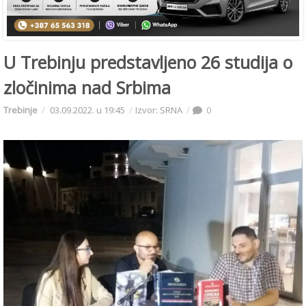
U Trebinju predstavljeno 26 studija o
zločinima nad Srbima
Trebinje
03.09.2022. u 19:45
Izvor: SRNA
0