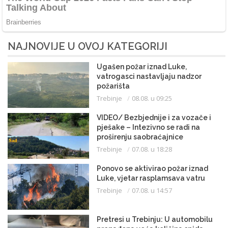
NAJNOVIJE U OVOJ KATEGORIJI
Ugašen požar iznad Luke,
vatrogasci nastavljaju nadzor
požarišta
Trebinje
08.08. u 09:25
VIDEO/ Bezbjednije i za vozače i
pješake – Intezivno se radi na
proširenju saobraćajnice
Trebinje
07.08. u 18:28
Ponovo se aktivirao požar iznad
Luke, vjetar rasplamsava vatru
Trebinje
07.08. u 14:57
Pretresi u Trebinju: U automobilu