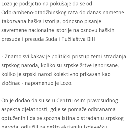
Lozo je podsjetio na pokušaje da se od
Odbrambeno-otadžbinskog rata do danas nametne
takozvana haška istorija, odnosno pisanje
savremene nacionalne istorije na osnovu haških
presuda i presuda Suda i Tužilaštva BiH.
- Znamo svi kakav je politički pristup temi stradanja
srpskog naroda, koliko su srpske žrtve ignorisane,
koliko je srpski narod kolektivno prikazan kao
zločinac - napomenuo je Lozo.
On je dodao da su se u Centru osim pravosudnog
aspekta djelatnosti, gdje se pomaže odbranama
optuženih i da se spozna istina o stradanju srpskog
naroda, odlučili za nešto aktivniju izdavačku