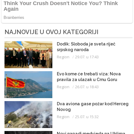
NAJNOVIJE U OVOJ KATEGORIJI
Dodik: Sloboda je sveta riječ
srpskog naroda
Region
29.07. u 17:43
Evo kome će trebati viza: Nova
pravila za ulazak u Crnu Goru
Region
26.07. u 18:43
Dva aviona gase požar kod Herceg
Novog
Region
25.07. u 15:32
Novi napadi medvjeda na Ublima,