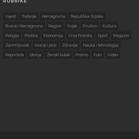
RUBRIKE
Vijesti
Trebinje
Hercegovina
Republika Srpska
Bosna i Hercegovina
Region
Svijet
Društvo
Kultura
Religija
Politika
Ekonomija
Crna hronika
Sport
Magazin
Zanimljivosti
Hrana i piće
Zdravlje
Nauka i tehnologija
Reportaže
Istorija
Ženski kutak
Promo
Foto
Video