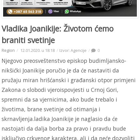
Vladika Joanikije: Životom ćemo
braniti svetinje
Region
12.01.2020. u 18:18
Izvor: Agencije
0
Njegovo preosveštenstvo episkop budimljansko-
nikšićki Joanikije poručio je da će nastaviti da
pružaju miran hrišćanski i građanski otpor primjeni
Zakona o slobodi vjeroispovjesti u Crnoj Gori,
spremni da sa vjernicima, ako bude trebalo i
životima, brane svetinje od otimanja i
skrnavljenja.ladika Joanikije je naglasio da će
nastojati da dalja borba za pravo i pravdu bude
isključivo crkvenog karaktera, ali i da neće dozvoliti