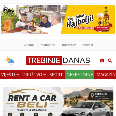
O nama
Marketing
Impresum
Kontakt
VIJESTI
DRUŠTVO
SPORT
NEKRETNINE
MAGAZI