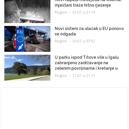
mještani traže hitno rješenje
Region
23.07. u 21:14
Novi sistem za ulazak u EU ponovo
se odgađa
Region
20.07. u 07:52
U parku ispod Titove vile u Igalu
zabranjeno zadržavanje na
zelenim površinama i kretanje u
kupaćem kostimu
Region
17.07. u 21:11