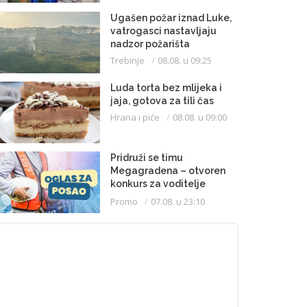
Ugašen požar iznad Luke,
vatrogasci nastavljaju
nadzor požarišta
Trebinje
08.08. u 09:25
Luda torta bez mlijeka i
jaja, gotova za tili čas
Hrana i piće
08.08. u 09:00
Pridruži se timu
Megagradena – otvoren
konkurs za voditelje
gradilišta
Promo
07.08. u 23:10