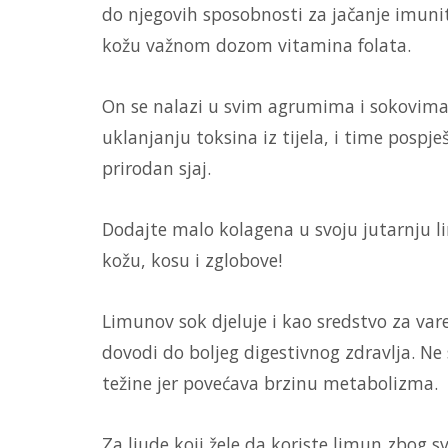
do njegovih sposobnosti za jačanje imunit
kožu važnom dozom vitamina folata.
On se nalazi u svim agrumima i sokovima 
uklanjanju toksina iz tijela, i time pospje
prirodan sjaj.
Dodajte malo kolagena u svoju jutarnju li
kožu, kosu i zglobove!
Limunov sok djeluje i kao sredstvo za varen
dovodi do boljeg digestivnog zdravlja. Ne
težine jer povećava brzinu metabolizma.
Za ljude koji žele da koriste limun zbog 