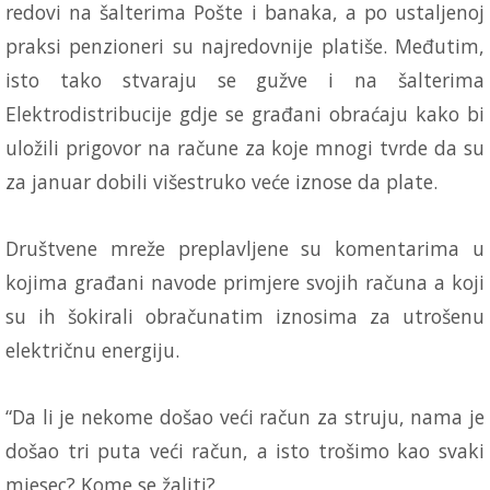
redovi na šalterima Pošte i banaka, a po ustaljenoj
praksi penzioneri su najredovnije platiše. Međutim,
isto tako stvaraju se gužve i na šalterima
Elektrodistribucije gdje se građani obraćaju kako bi
uložili prigovor na račune za koje mnogi tvrde da su
za januar dobili višestruko veće iznose da plate.
Društvene mreže preplavljene su komentarima u
kojima građani navode primjere svojih računa a koji
su ih šokirali obračunatim iznosima za utrošenu
električnu energiju.
“Da li je nekome došao veći račun za struju, nama je
došao tri puta veći račun, a isto trošimo kao svaki
mjesec? Kome se žaliti?