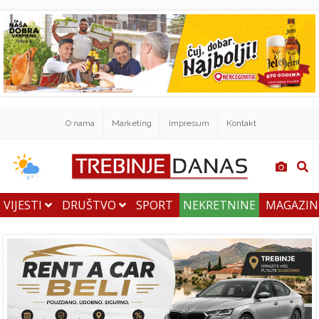
O nama
Marketing
Impresum
Kontakt
VIJESTI
DRUŠTVO
SPORT
NEKRETNINE
MAGAZI