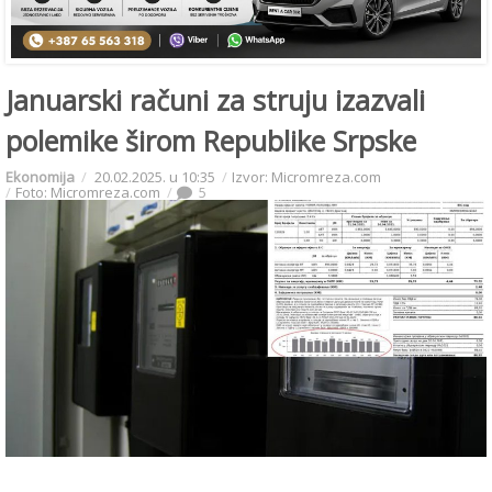
Januarski računi za struju izazvali
polemike širom Republike Srpske
Ekonomija
20.02.2025. u 10:35
Izvor: Micromreza.com
Foto: Micromreza.com
5