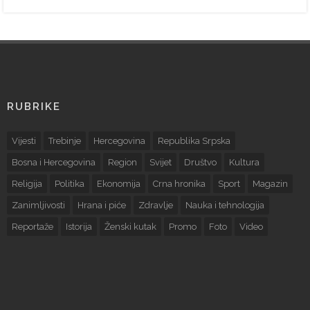
RUBRIKE
Vijesti
Trebinje
Hercegovina
Republika Srpska
Bosna i Hercegovina
Region
Svijet
Društvo
Kultura
Religija
Politika
Ekonomija
Crna hronika
Sport
Magazin
Zanimljivosti
Hrana i piće
Zdravlje
Nauka i tehnologija
Reportaže
Istorija
Ženski kutak
Promo
Foto
Video