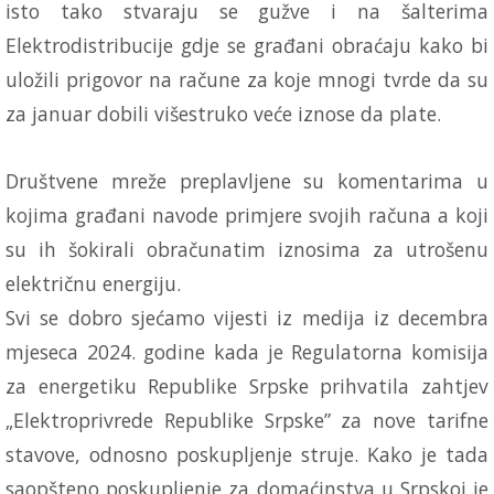
isto tako stvaraju se gužve i na šalterima
Elektrodistribucije gdje se građani obraćaju kako bi
uložili prigovor na račune za koje mnogi tvrde da su
za januar dobili višestruko veće iznose da plate.
Društvene mreže preplavljene su komentarima u
kojima građani navode primjere svojih računa a koji
su ih šokirali obračunatim iznosima za utrošenu
električnu energiju.
Svi se dobro sjećamo vijesti iz medija iz decembra
mjeseca 2024. godine kada je Regulatorna komisija
za energetiku Republike Srpske prihvatila zahtjev
„Elektroprivrede Republike Srpske” za nove tarifne
stavove, odnosno poskupljenje struje. Kako je tada
saopšteno poskupljenje za domaćinstva u Srpskoj je