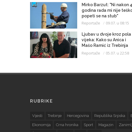
Mirko Barzut: "Ni nakon 
godina rada mi nije tešk
popeti se na stub"
Reportaže
09.07. u 08:15
Ljubav u dvoje kroz pola
vijeka: Kako su Anica i
Mašo Ramić iz Trebinja
čuvali svoju priču punih 
Reportaže
05.07. u 22:58
godina
RUBRIKE
Vijesti
Trebinje
Hercegovina
Republika Srpska
Ekonomija
Crna hronika
Sport
Magazin
Zanimlj