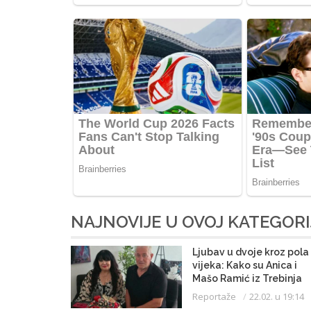
NAJNOVIJE U OVOJ KATEGORI
Ljubav u dvoje kroz pola
vijeka: Kako su Anica i
Mašo Ramić iz Trebinja
čuvali svoju priču punih 
Reportaže
22.02. u 19:14
godina