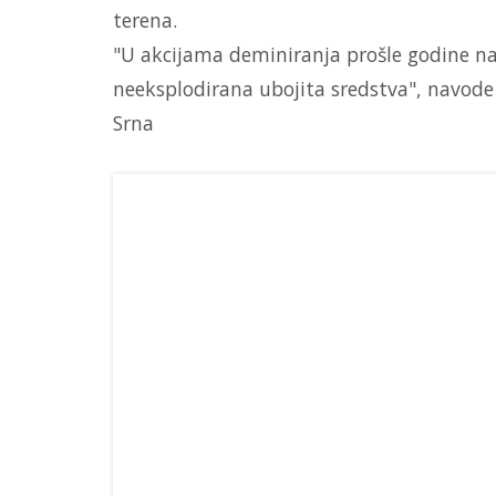
terena.
"U akcijama deminiranja prošle godine n
neeksplodirana ubojita sredstva", navode i
Srna