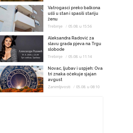
Vatrogasci preko balkona
ušli u stan i spasili stariju
ženu
Trebinje
05.08. u 15:56
Aleksandra Radović za
slavu grada pjeva na Trgu
slobode
Trebinje
05.08. u 11:14
Novac, ljubav i uspjeh: Ova
tri znaka očekuje sjajan
avgust
Zanimljivosti
05.08. u 08:10