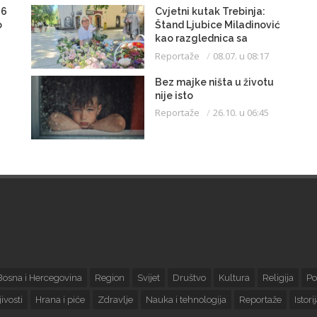
46
Cvjetni kutak Trebinja:
o
Štand Ljubice Miladinović
kao razglednica sa
trebinjske pijace
Reportaže
08.07. u 08:17
Bez majke ništa u životu
nije isto
Reportaže
26.10. u 06:45
50
Bosna i Hercegovina
Region
Svijet
Društvo
Kultura
Religija
Po
ivosti
Hrana i piće
Zdravlje
Nauka i tehnologija
Reportaže
Istori