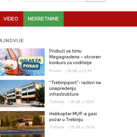
VIDEO
NEKRETNINE
AJNOVIJE
Pridruži se timu
Megagradena – otvoren
konkurs za voditelje
gradilišta
Promo
05.08. u 23:10
“Trebinjsport”- radovi na
unapređenju
infrastrukture
Trebinje
05.08. u 20:01
Helikopter MUP-a gasi
požar u Trebinju
Trebinje
05.08. u 19:56