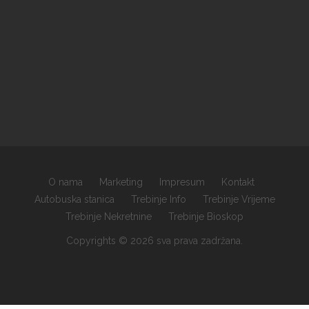
O nama
Marketing
Impresum
Kontakt
Autobuska stanica
Trebinje Info
Trebinje Vrijeme
Trebinje Nekretnine
Trebinje Bioskop
Copyrights © 2026 sva prava zadržana.