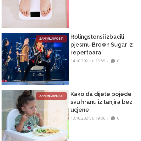
Rolingstonsi izbacili
ZANIMLJIVOSTI
pjesmu Brown Sugar iz
repertoara
14.10.2021. u 13:59
0
Kako da dijete pojede
ZANIMLJIVOSTI
svu hranu iz tanjira bez
ucjene
13.10.2021. u 19:06
0