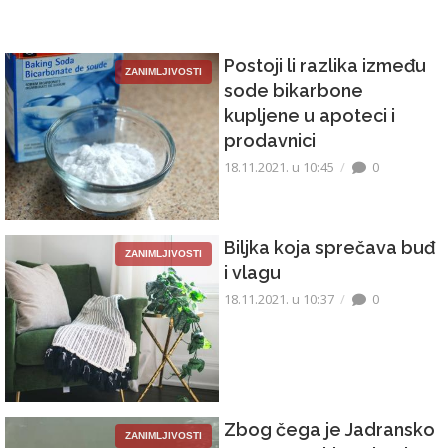
Postoji li razlika između
ZANIMLJIVOSTI
sode bikarbone
kupljene u apoteci i
prodavnici
18.11.2021. u 10:45
0
Biljka koja sprečava buđ
ZANIMLJIVOSTI
i vlagu
18.11.2021. u 10:37
0
Zbog čega je Jadransko
ZANIMLJIVOSTI