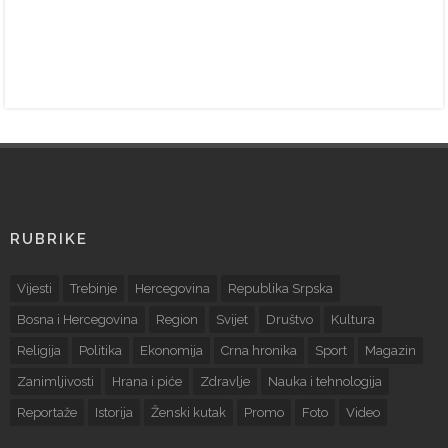
RUBRIKE
Vijesti
Trebinje
Hercegovina
Republika Srpska
Bosna i Hercegovina
Region
Svijet
Društvo
Kultura
Religija
Politika
Ekonomija
Crna hronika
Sport
Magazin
Zanimljivosti
Hrana i piće
Zdravlje
Nauka i tehnologija
Reportaže
Istorija
Ženski kutak
Promo
Foto
Video