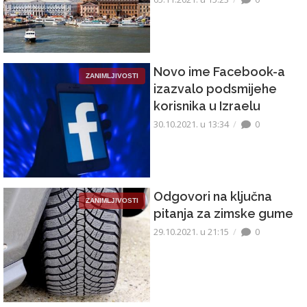
Novo ime Facebook-a
ZANIMLJIVOSTI
izazvalo podsmijehe
korisnika u Izraelu
30.10.2021. u 13:34
0
Odgovori na ključna
ZANIMLJIVOSTI
pitanja za zimske gume
29.10.2021. u 21:15
0