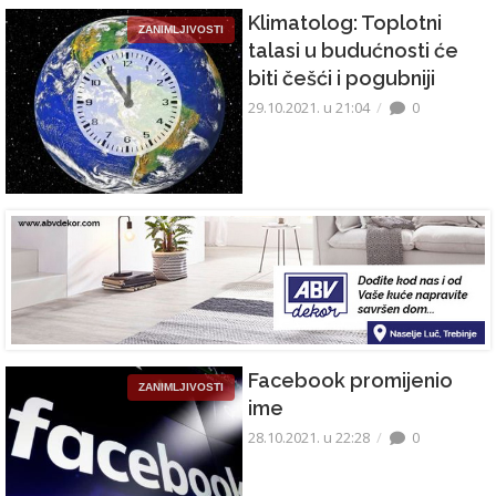
Klimatolog: Toplotni
ZANIMLJIVOSTI
talasi u budućnosti će
biti češći i pogubniji
29.10.2021. u 21:04
0
Facebook promijenio
ZANIMLJIVOSTI
ime
28.10.2021. u 22:28
0