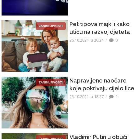
Pet tipova majki i kako
ZANIMLJIVOSTI
utiču na razvoj djeteta
26.10.2021. u 20:24
0
Napravljene naočare
ZANIMLJIVOSTI
koje pokrivaju cijelo lice
25.10.2021. u 18:27
1
Vladimir Putin u obući
ZANIMLJIVOSTI