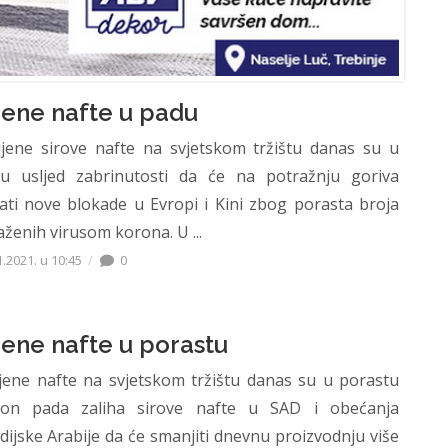
jene nafte u padu
ene sirove nafte na svjetskom tržištu danas su u
u usljed zabrinutosti da će na potražnju goriva
cati nove blokade u Evropi i Kini zbog porasta broja
aženih virusom korona. U ...
1.2021. u 10:45
0
jene nafte u porastu
ene nafte na svjetskom tržištu danas su u porastu
on pada zaliha sirove nafte u SAD i obećanja
dijske Arabije da će smanjiti dnevnu proizvodnju više