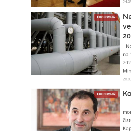
24.0
Ne
EKONOMIJA
ve
20
Nov
na 
202
Min
20.0
Ko
EKONOMIJA
Da 
mor
čis
Kop