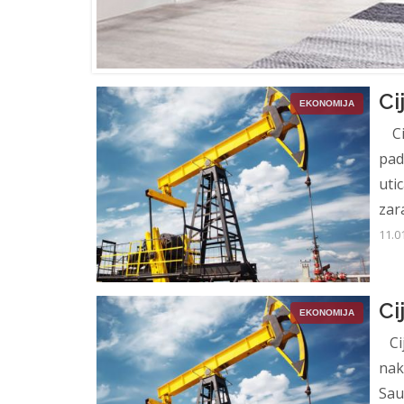
Ci
EKONOMIJA
Cij
pad
uti
zar
11.0
Ci
EKONOMIJA
Cij
nak
Sau