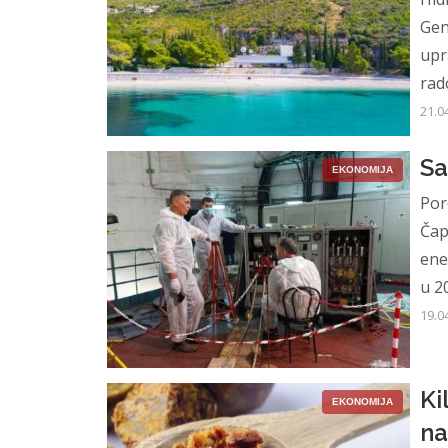
Gen
upr
rado
21.0
Sa
EKONOMIJA
Por
Čap
ene
u 20
19.0
Ki
EKONOMIJA
na