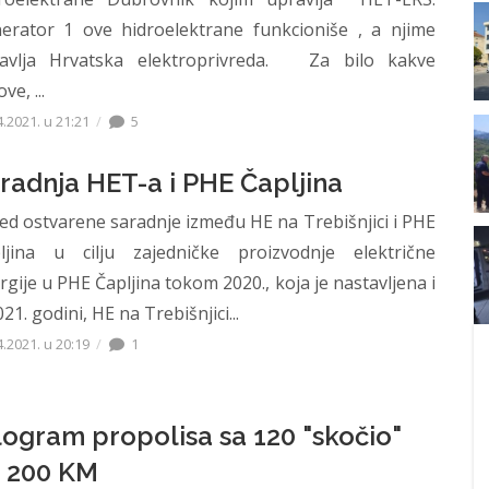
erator 1 ove hidroelektrane funkcioniše , a njime
avlja Hrvatska elektroprivreda. Za bilo kakve
ve, ...
4.2021. u 21:21
5
radnja HET-a i PHE Čapljina
ed ostvarene saradnje između HE na Trebišnjici i PHE
ljina u cilju zajedničke proizvodnje električne
rgije u PHE Čapljina tokom 2020., koja je nastavljena i
21. godini, HE na Trebišnjici...
4.2021. u 20:19
1
logram propolisa sa 120 "skočio"
 200 KM