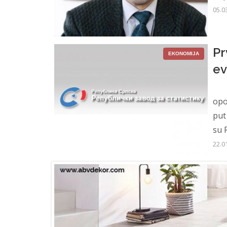
05.0
Pr
EKONOMIJA
ev
Pr
opo
put
su R
22.0