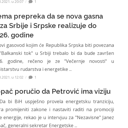
3.2021. u 20:07
1
ma prepreka da se nova gasna
za Srbije i Srpske realizuje do
26. godine
i gasovod kojim će Republika Srpska biti povezana
"Balkanski tok" u Srbiji trebalo bi da bude završen
6. godine, rečeno je ze "Večernje novosti" u
istarstvu rudarstva i energetike ...
3.2021. u 12:02
1
pač poručio da Petrović ima viziju
bi BiH uspješno provela energetsku tranziciju,
a promijeniti zakone i nastaviti raditi na promociji
te energije, rekao je u intervjuu za "Nezavisne" Janez
ač, generalni sekretar Energetske ...