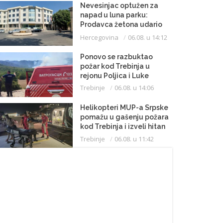
Nevesinjac optužen za
napad u luna parku:
Prodavca žetona udario
mikrofonom u glavu
Hercegovina
06.08. u 14:12
Ponovo se razbuktao
požar kod Trebinja u
rejonu Poljica i Luke
Trebinje
06.08. u 14:06
Helikopteri MUP-a Srpske
pomažu u gašenju požara
kod Trebinja i izveli hitan
medicinski let do
Trebinje
06.08. u 11:42
Beograda