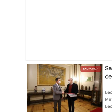
Sa
EKONOMIJA
će
Na
Beo
Mir
Beog