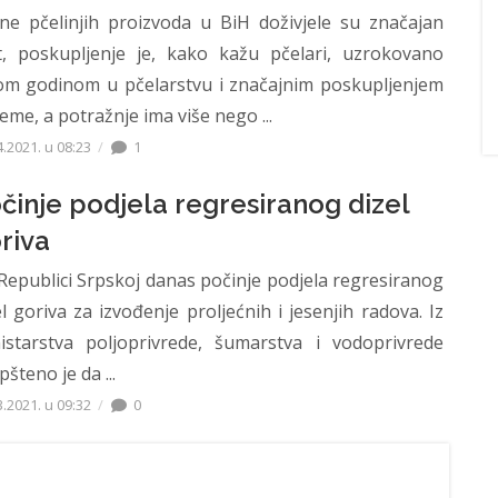
ene pčelinjih proizvoda u BiH doživjele su značajan
t, poskupljenje je, kako kažu pčelari, uzrokovano
om godinom u pčelarstvu i značajnim poskupljenjem
eme, a potražnje ima više nego ...
4.2021. u 08:23
1
činje podjela regresiranog dizel
riva
epublici Srpskoj danas počinje podjela regresiranog
el goriva za izvođenje proljećnih i jesenjih radova. Iz
istarstva poljoprivrede, šumarstva i vodoprivrede
šteno je da ...
3.2021. u 09:32
0