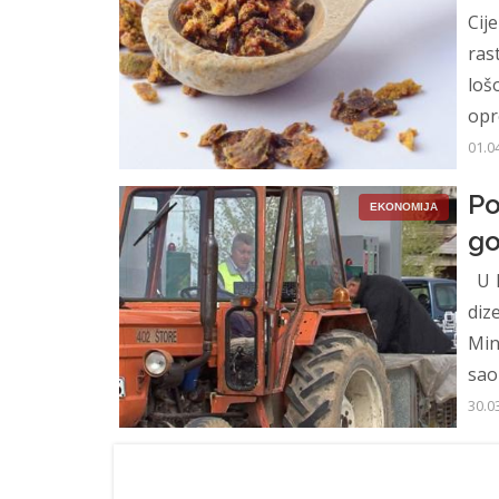
Cij
ras
loš
opr
01.0
Po
EKONOMIJA
go
U R
diz
Min
saop
30.0