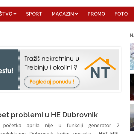
ŠTVO
SPORT
MAGAZIN
PROMO
FOTO
N
et problemi u HE Dubrovnik
početka aprila nije u funkciji generator 2
roelektrane Dubrovnik kojim upravlja HET-ERS.