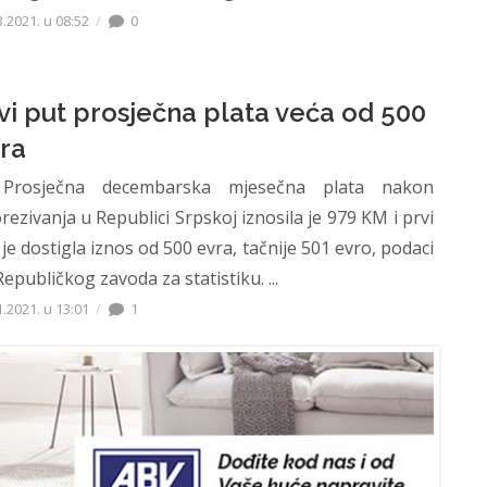
3.2021. u 08:52
0
vi put prosječna plata veća od 500
ra
osječna decembarska mjesečna plata nakon
rezivanja u Republici Srpskoj iznosila je 979 KM i prvi
 je dostigla iznos od 500 evra, tačnije 501 evro, podaci
epubličkog zavoda za statistiku. ...
1.2021. u 13:01
1