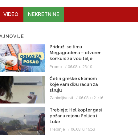
VIDEO
NEKRETNINE
AJNOVIJE
Pridruži se timu
Megagradena – otvoren
konkurs za voditelje
gradilišta
Promo
06.08. u 23:10
Četiri greške s klimom
koje vam dižu račun za
struju
Zanimljivosti
06.08. u 21:16
Trebinje: Helikopter gasi
požar u rejonu Poljica i
Luke
Trebinje
06.08. u 16:53