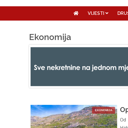
VIJESTI
DRU
Ekonomija
Op
EKONOMIJA
Od 
Hid